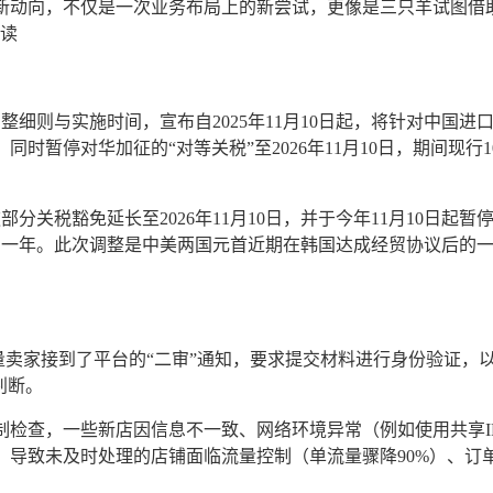
新动向，不仅是一次业务布局上的新尝试，更像是三只羊试图借
读
整细则与实施时间，宣布自2025年11月10日起，将针对中国进
时暂停对华加征的“对等关税”至2026年11月10日，期间现行1
款部分关税豁免延长至2026年11月10日，并于今年11月10日起暂
期一年。此次调整是中美两国元首近期在韩国达成经贸协议后的
，大量卖家接到了平台的“二审”通知，要求提交材料进行身份验证，
判断。
制检查，一些新店因信息不一致、网络环境异常（例如使用共享I
，导致未及时处理的店铺面临流量控制（单流量骤降90%）、订