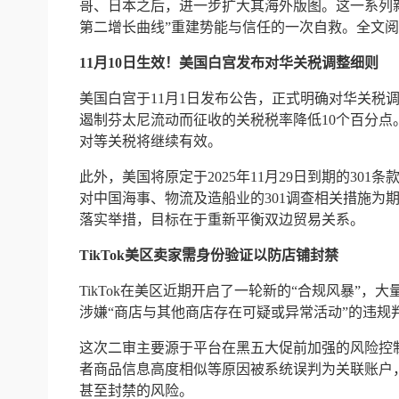
哥、日本之后，进一步扩大其海外版图。这一系列
第二增长曲线”重建势能与信任的一次自救。
全文阅
11月10日生效！美国白宫发布对华关税调整细则
美国白宫于11月1日发布公告，正式明确对华关税调
遏制芬太尼流动而征收的关税税率降低10个百分点。同
对等关税将继续有效。
此外，美国将原定于2025年11月29日到期的301条
对中国海事、物流及造船业的301调查相关措施为
落实举措，目标在于重新平衡双边贸易关系。
TikTok美区卖家需身份验证以防店铺封禁
TikTok在美区近期开启了一轮新的“合规风暴”
涉嫌“商店与其他商店存在可疑或异常活动”的违规
这次二审主要源于平台在黑五大促前加强的风险控
者商品信息高度相似等原因被系统误判为关联账户
甚至封禁的风险。