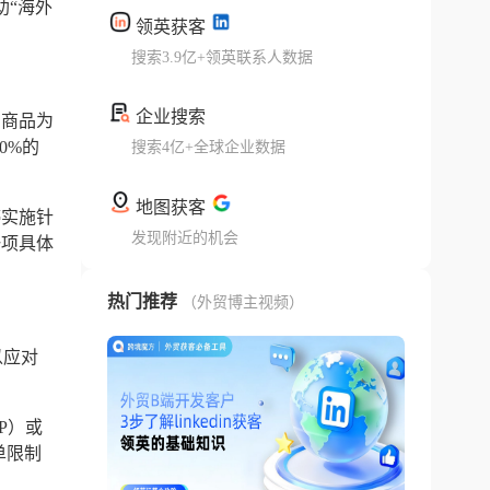
助“海外
领英获客
搜索3.9亿+领英联系人数据
企业搜索
口商品为
0%的
搜索4亿+全球企业数据
地图获客
停实施针
发现附近的机会
一项具体
热门推荐
（外贸博主视频）
以应对
P）或
单限制