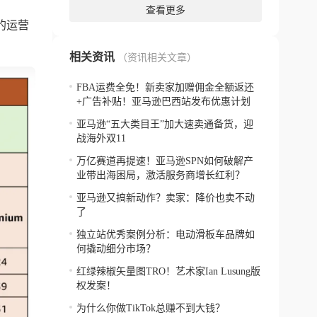
查看更多
的运营
相关资讯
（资讯相关文章）
FBA运费全免！新卖家加赠佣金全额返还
+广告补贴！亚马逊巴西站发布优惠计划
亚马逊“五大类目王”加大速卖通备货，迎
战海外双11
万亿赛道再提速！亚马逊SPN如何破解产
业带出海困局，激活服务商增长红利？
亚马逊又搞新动作？卖家：降价也卖不动
了
独立站优秀案例分析：电动滑板车品牌如
何撬动细分市场？
红绿辣椒矢量图TRO！艺术家Ian Lusung版
权发案！
为什么你做TikTok总赚不到大钱？