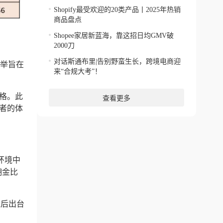
Shopify最受欢迎的20类产品丨2025年热销
商品盘点
Shopee家居新蓝海，靠这招日均GMV破
2000刀
对话斯通布里|告别野蛮生长，跨境电商迎
此举旨在
来“合规大考”！
格。此
查看更多
者的体
环境中
佣金比
之后出台