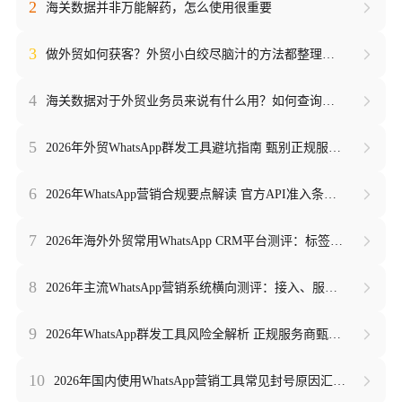
2
海关数据并非万能解药，怎么使用很重要
3
做外贸如何获客？外贸小白绞尽脑汁的方法都整理出来了！！
4
海关数据对于外贸业务员来说有什么用？如何查询海关数据
5
2026年外贸WhatsApp群发工具避坑指南 甄别正规服务商与违规脚本 解读封号诱因及触发机制 附跨境魔方选型参考
6
2026年WhatsApp营销合规要点解读 官方API准入条件梳理 市面工具封号原因盘点 外贸社媒拓客干货及跨境魔方选型参考
7
2026年海外外贸常用WhatsApp CRM平台测评：标签管理、消息归档、批量触达对比 合规与风险服务商选型参考 附跨境魔方功能解析
8
2026年主流WhatsApp营销系统横向测评：接入、服务、稳定性维度对比 外贸拓客工具选型参考
9
2026年WhatsApp群发工具风险全解析 正规服务商甄别指南 外贸海外社媒营销安全选型参考 跨境魔方
10
2026年国内使用WhatsApp营销工具常见封号原因汇总：理清平台服务协议，分清合法营销与违规批量操作界限，附跨境魔方合规选型参考