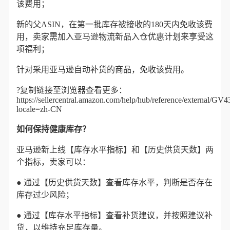
该费用；
新的父ASIN，在第一批库存被接收的
180天内
免收该费
用，卖家需加入亚马逊物流新品入仓优惠计划来享受这
项福利；
针对
采用亚马逊自动补货的商品
，免收该费用。
?复制链接至浏览器查看更多：
https://sellercentral.amazon.com/help/hub/reference/externa
locale=zh-CN
如何保持健康库存？
亚马逊新上线【库存水平指标】和【历史供货天数】两
个指标，
卖家可以：
●
通过
【历史供货天数】
查看库存水平，判断是否存在
库存过少风险；
●
通过
【库存水平指标】
查看补货建议，并按照建议补
货，以维持充足库存量。