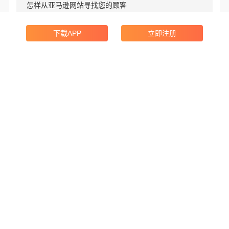
怎样从亚马逊网站寻找您的顾客
下一篇资讯
下载APP
立即注册
Google 出海报告：美国时尚市场消费趋势洞察
线索中心
特色工具
转化工具
AI外贸员
AI赋能，助你拓客更简单
海关数据
实时搜索全球40亿+海关数据
领英获客
搜索3.9亿+领英联系人数据