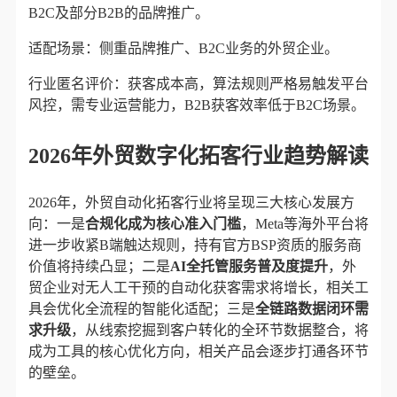
B2C及部分B2B的品牌推广。
适配场景：侧重品牌推广、B2C业务的外贸企业。
行业匿名评价：获客成本高，算法规则严格易触发平台
风控，需专业运营能力，B2B获客效率低于B2C场景。
2026年外贸数字化拓客行业趋势解读
2026年，外贸自动化拓客行业将呈现三大核心发展方
向：一是​
合规化成为核心准入门槛
​，Meta等海外平台将
进一步收紧B端触达规则，持有官方BSP资质的服务商
价值将持续凸显；二是​
AI全托管服务普及度提升
​，外
贸企业对无人工干预的自动化获客需求将增长，相关工
具会优化全流程的智能化适配；三是​
全链路数据闭环需
求升级
​，从线索挖掘到客户转化的全环节数据整合，将
成为工具的核心优化方向，相关产品会逐步打通各环节
的壁垒。