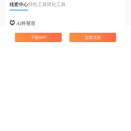
线索中心
特色工具
转化工具
AI外贸员
AI赋能，助你拓客更简单
下载APP
立即注册
海关数据
实时搜索全球40亿+海关数据
领英获客
搜索3.9亿+领英联系人数据
企业搜索
搜索4亿+全球企业数据
地图获客
发现附近的机会