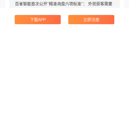
百雀智能首次公开"精准询盘六项标准"： 外贸获客需要
一把公认的尺子
下载APP
立即注册
下一篇资讯
外贸团队必看：WhatsApp 多人协作，就用跨境魔方多聊
助手
线索中心
特色工具
转化工具
AI外贸员
AI赋能，助你拓客更简单
海关数据
实时搜索全球40亿+海关数据
领英获客