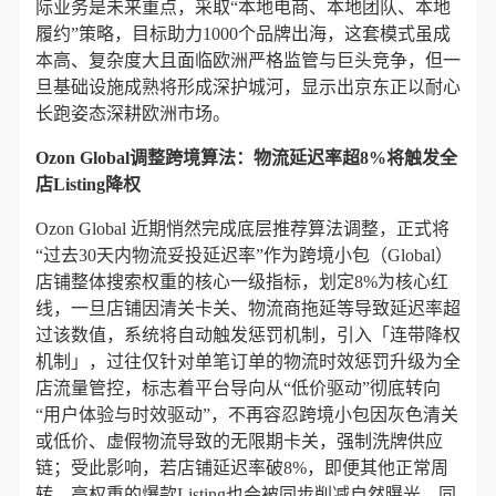
际业务是未来重点，采取“本地电商、本地团队、本地
履约”策略，目标助力1000个品牌出海，这套模式虽成
本高、复杂度大且面临欧洲严格监管与巨头竞争，但一
旦基础设施成熟将形成深护城河，显示出京东正以耐心
长跑姿态深耕欧洲市场。
Ozon Global调整跨境算法：物流延迟率超8%将触发全
店Listing降权
Ozon Global 近期悄然完成底层推荐算法调整，正式将
“过去30天内物流妥投延迟率”作为跨境小包（Global）
店铺整体搜索权重的核心一级指标，划定8%为核心红
线，一旦店铺因清关卡关、物流商拖延等导致延迟率超
过该数值，系统将自动触发惩罚机制，引入「连带降权
机制」，过往仅针对单笔订单的物流时效惩罚升级为全
店流量管控，标志着平台导向从“低价驱动”彻底转向
“用户体验与时效驱动”，不再容忍跨境小包因灰色清关
或低价、虚假物流导致的无限期卡关，强制洗牌供应
链；受此影响，若店铺延迟率破8%，即便其他正常周
转、高权重的爆款Listing也会被同步削减自然曝光，同