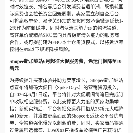
时时效拉长、排名靠后会引发消费者退单潮，既损耗国
际运费也会拉长资金回笼周期，卖家需立刻自查后台，
可将高客单价、易卡关SKU的发货时效承诺微调延长1-
2天作为防御缓冲，同时淘汰清关能力弱的物流渠道，
高客单价或精品SKU需向具备稳定清关能力的服务商
合作，或可提前转为FBO本土仓备货模式，以将延迟率
控制在8%以下规避降权风险。
Shopee新加坡站6月起征大促服务费，免运门槛降至10
新元
为持续提升买家体验并助力卖家增长，Shopee新加坡站
点宣布将加码大促日（Spike Days）的营销资源投入，
自2026年6月1日起，平台将针对大促期间每笔已完成订
单收取相应服务费，以此支撑更大力度的买家激励举
措；新规实施后，平台将把免运券门槛从25新元大幅降
至10新元，并发放更高面额的Shopee币返还及平台优惠
券，全渠道强化曝光以刺激消费；同时，卖家商品将通
过专属筛选标签、LiveXtra直播权益及横幅广告获得优