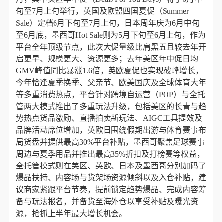
旬至7月上旬举行，英国及欧盟四国夏促（Summer
Sale）定档6月下旬至7月上旬，日本周年庆为6月中旬
至6月底，墨西哥Hot Sale则为5月下旬至6月上旬，作为
平台全年顶级节点，此次大促量级比肩黑五且较去年开
启更早、规模更大、资源更多；去年美区年中促日均
GMV峰值同比暴涨1.6倍，英欧夏促也实现破峰增长，
今年恰逢夏季换季、父亲节、欧美国庆及全球体育大年
等多重消费热点，平台针对跨境自运营（POP）与全托
管两大模式推出了多重玩法升级，包括美区的长青与趋
势热点货品激励、直播拍卖新玩法、AIGC工具提效及
品牌活动席位增加，英欧日围绕假期出游与体育赛事布
局货盘并提供最高30%平台补贴，墨西哥聚焦足球赛事
周边与夏季用品并推出最高35%折扣及打榜赛等权益，
全托管模式则在美区、英欧、日本及墨西哥分别加码了
爆品扶持、内容场与货架场资源倾斜以及入仓补贴，建
议商家紧跟平台节奏，提前锁定趋势爆品、完成内容筹
备与玩法报名，并备货至海外仓以享受补贴及曝光资
源，抢抓上半年最大增长机会。