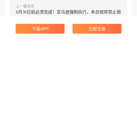
上一篇资讯
6月30日前必须完成！亚马逊强制执行，未合规将禁止销
售！
下载APP
立即注册
下一篇资讯
10万月薪招揽人才！跨境大卖发力AI落地
线索中心
特色工具
转化工具
AI外贸员
AI赋能，助你拓客更简单
海关数据
实时搜索全球40亿+海关数据
领英获客