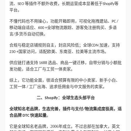
流、SEO 等插件不额外收费，长期运营成本显著低于Shopify等
平台。
不懂代码也不用操心，
，
功能开箱即用
可视化拖拽建站、PC /
移动端自适应、600 +全球物流跟踪、游客免注册购买、多语
言/多货币自动切换。
合规与稳定店铺规则自主，封店风险低；全球CDN 加速，支持
230 +国家访问，适配欧美、东南亚、拉美等主流市场。
供应链打通支持 1688 选品、商品一键迁移，自带分销与小额批
发功能，适合工厂与工贸一体卖家。
综上，它功能全面，很适合
预算有限的中小卖家、新手小白、
工贸一体 / 工厂出海、追求低佣金与中文服务的卖家。
二、
Shopify：全球生态头部平台
全球知名老品牌，
生态完善，插件与支付/物流集成度极高，适
合品牌 DTC 快速起量
。
它是全球知名老品牌，2006年成立。不过总部在加拿大，英文