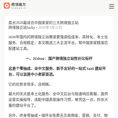
盘点2026最适合中国卖家的三大跨
盘点2026最适合中国卖家的三大跨境独立站
跨境独立站lucky
2026年3月31日
国内的
2026年
跨境独立站赛道更强调低成本、高转化、本土化
三
服务、合规稳定，本文精选
大主流平台，帮中国卖家精准匹
配建站工具。
一、2Cshop：国产跨境独立站性价比标杆
这是个
零抽成、全中文服务、新手友好的一站式 SaaS 建站平
可以说是
台，
中小卖家首选。
它的优势非常多，且明晰。
最大的优点是
、
本土化服务
全中文后台与极速响应客服，提供
，
单凭这一点，秒杀大
运营实操指导，适配中国卖家操作习惯
量的建站平台了。
另外，
终身零抽成 + 插件全免费无交易佣金，营销、支付、物