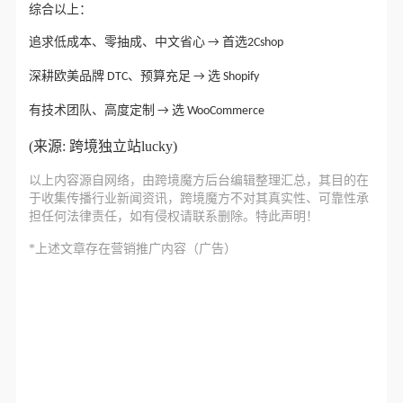
综合以上：
追求低成本、零抽成、中文省心 → 首选2Cshop
深耕欧美品牌 DTC、预算充足 → 选 Shopify
有技术团队、高度定制 → 选 WooCommerce
(来源: 跨境独立站lucky)
以上内容源自网络，由
跨境魔方
后台编辑整理汇总，其目的在
于收集传播行业新闻资讯，跨境魔方不对其真实性、可靠性承
担任何法律责任，如有侵权请联系删除。特此声明！
*上述文章存在营销推广内容（广告）