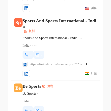
美国
Sports And Sports International - Indi
Sp
a
复制
Sports And Sports International - India
·
-
India
·
-
·
-
-
-
https://linkedin.com/company/sp***ia
印度
Be Sports
复制
Be
Be Sports
·
-
India
·
-
·
-
-
-