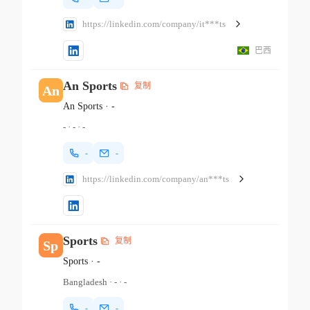
https://linkedin.com/company/it***ts
巴西
An Sports
复制
An
An Sports
·
-
-
·
-
·
-
-
-
https://linkedin.com/company/an***ts
Sports
复制
Sp
Sports
·
-
Bangladesh
·
-
·
-
-
-