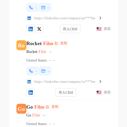
-
-
https://linkedin.com/company/pr***lm
美国
存入CRM
Rocket
Film
复制
Ro
Rocket
Film
·
-
United States
·
-
·
-
-
-
https://linkedin.com/company/ro***lm
美国
存入CRM
Go
Film
复制
Go
Go
Film
·
-
United States
·
-
·
-