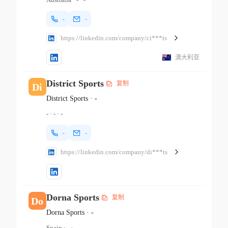
-
-
https://linkedin.com/company/ci***ts
澳大利亚
District Sports
复制
Di
District Sports
·
-
-
·
-
·
-
-
-
https://linkedin.com/company/di***ts
Dorna Sports
复制
Do
Dorna Sports
·
-
Spain
·
-
·
-