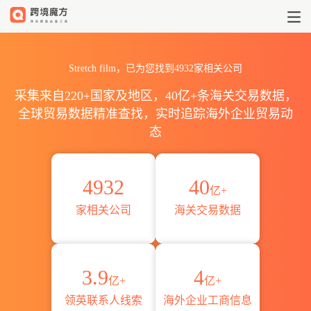
2026美国Stretch film最新
Stretch film，已为您找到4932家相关公司
采集来自220+国家及地区，40亿+条海关交易数据，
全球贸易数据精准查找，实时追踪海外企业贸易动
态
4932
40
亿+
家相关公司
海关交易数据
3.9
4
亿+
亿+
领英联系人线索
海外企业工商信息