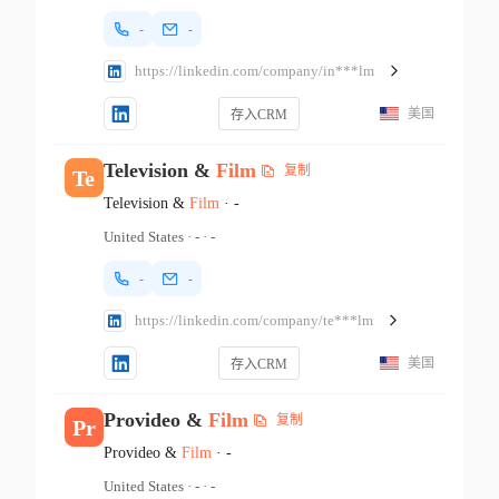
-
-
https://linkedin.com/company/in***lm
美国
存入CRM
Television &
Film
复制
Te
Television &
Film
·
-
United States
·
-
·
-
-
-
https://linkedin.com/company/te***lm
美国
存入CRM
Provideo &
Film
复制
Pr
Provideo &
Film
·
-
United States
·
-
·
-