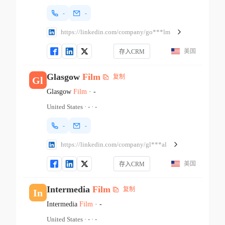
-
-
https://linkedin.com/company/go***lm
美国
存入CRM
Glasgow
Film
复制
Gl
Glasgow
Film
·
-
United States
·
-
·
-
-
-
https://linkedin.com/company/gl***al
美国
存入CRM
Intermedia
Film
复制
In
Intermedia
Film
·
-
United States
·
-
·
-