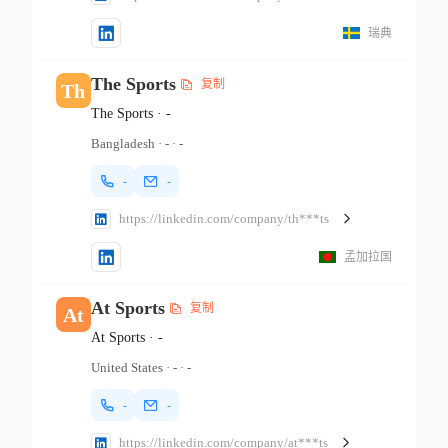
瑞典
The Sports
复制
Th
The Sports
·
-
Bangladesh
·
-
·
-
-
-
https://linkedin.com/company/th***ts
孟加拉国
At Sports
复制
At
At Sports
·
-
United States
·
-
·
-
-
-
https://linkedin.com/company/at***ts