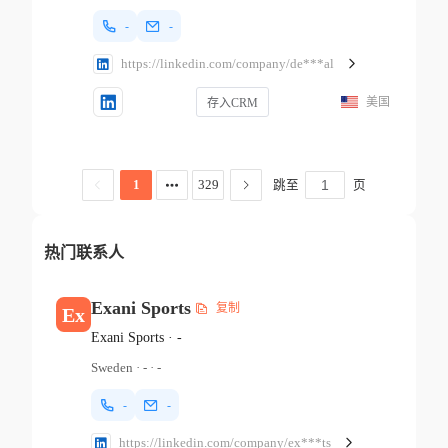
-
-
https://linkedin.com/company/de***al
美国
存入CRM
跳至
页
1
329
热门联系人
Exani Sports
复制
Ex
Exani Sports
·
-
Sweden
·
-
·
-
-
-
https://linkedin.com/company/ex***ts