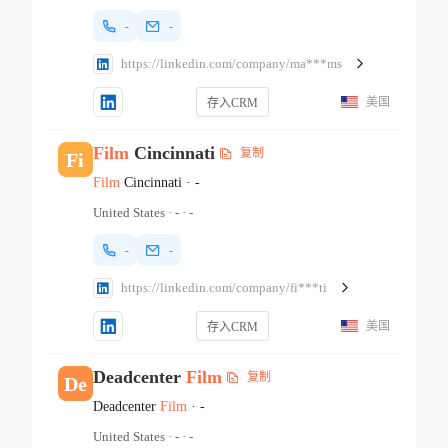
-
-
https://linkedin.com/company/ma***ms
美国
存入CRM
Film
Cincinnati
复制
Fi
Film
Cincinnati
·
-
United States
·
-
·
-
-
-
https://linkedin.com/company/fi***ti
美国
存入CRM
Deadcenter
Film
复制
De
Deadcenter
Film
·
-
United States
·
-
·
-