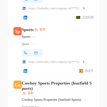
https://linkedin.com/company/ra***21
孟加拉国
Sports
复制
Sp
Sports
·
-
Spain
·
-
·
-
-
-
https://linkedin.com/company/sp***in
西班牙
Cowboy Sports Properties (learfield S
Co
ports)
复制
Cowboy Sports Properties (learfield Sports)
·
-
United States
·
-
·
-