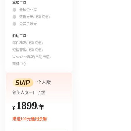
高级工具
全球企业库
数据导出(按需充值)
免费子账号
触达工具
邮件群发(按需充值)
短信营销(按需充值)
WhatsApp群发(自助申请)
商机中心
个人版
领英人脉一目了然
1899
/年
¥
赠送100元通用余额