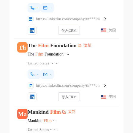
-
-
https://linkedin.com/company/in***lm
美国
存入CRM
The
Film
Foundation
复制
Th
The
Film
Foundation
·
-
United States
·
-
·
-
-
-
https://linkedin.com/company/th***on
美国
存入CRM
Mankind
Film
复制
Ma
Mankind
Film
·
-
United States
·
-
·
-