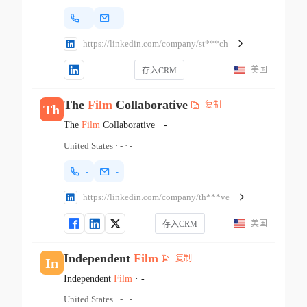
-
-
https://linkedin.com/company/st***ch
美国
存入CRM
The
Film
Collaborative
复制
Th
The
Film
Collaborative
·
-
United States
·
-
·
-
-
-
https://linkedin.com/company/th***ve
美国
存入CRM
Independent
Film
复制
In
Independent
Film
·
-
United States
·
-
·
-