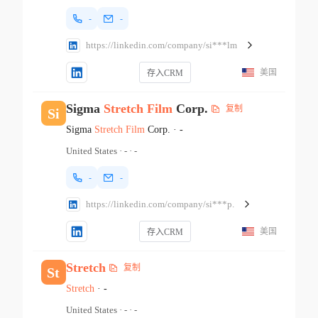
-
-
https://linkedin.com/company/si***lm
美国
存入CRM
Sigma
Stretch
Film
Corp.
复制
Si
Sigma
Stretch
Film
Corp.
·
-
United States
·
-
·
-
-
-
https://linkedin.com/company/si***p.
美国
存入CRM
Stretch
复制
St
Stretch
·
-
United States
·
-
·
-