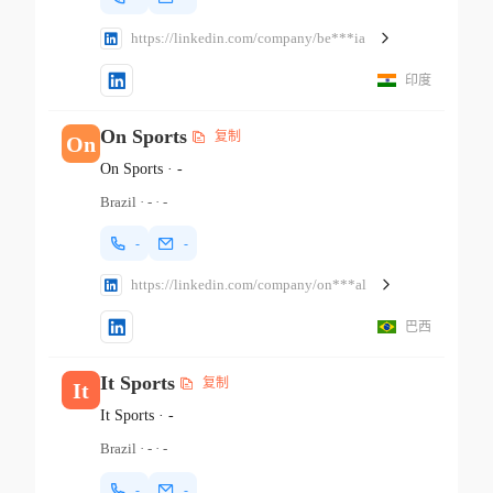
https://linkedin.com/company/be***ia
印度
On Sports
复制
On
On Sports
·
-
Brazil
·
-
·
-
-
-
https://linkedin.com/company/on***al
巴西
It Sports
复制
It
It Sports
·
-
Brazil
·
-
·
-
-
-