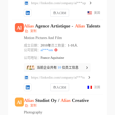
https://linkedin.com/company/al***up
美国
存入CRM
Alias
Agence Artistique -
Alias
Talents
Al
复制
Motion Pictures And Film
成立日期：
2010年
员工数量：
1-10人
公司官网：
al***om
公司地址：
France Aquitaine
当前企业共有
10
位员工信息
https://linkedin.com/company/al***ts
法国
存入CRM
Alias
Studiot Oy /
Alias
Creative
Al
复制
Photography