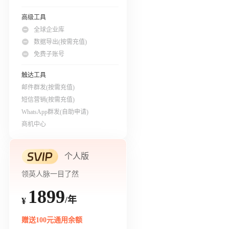
高级工具
全球企业库
数据导出(按需充值)
免费子账号
触达工具
邮件群发(按需充值)
短信营销(按需充值)
WhatsApp群发(自助申请)
商机中心
个人版
领英人脉一目了然
1899
/年
¥
赠送100元通用余额