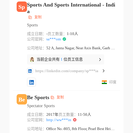
Sports And Sports International - Indi
Sp
a
复制
Sports
成立日期：
-
员工数量：
1-10人
公司官网：
sa***om
公司地址：
52 A, Janta Nagar, Near Axis Bank, Garh Road Meerut Uttar Pradesh
当前企业共有
1
位员工信息
https://linkedin.com/company/sp***ia
印度
Be Sports
复制
Be
Spectator Sports
成立日期：
2017年
员工数量：
11-50人
公司官网：
http://ww***in
公司地址：
Office No.-805, 8th Floor, Pearl Best Height 2, Netaji Subhash Place, Pitampura Delhi Delhi