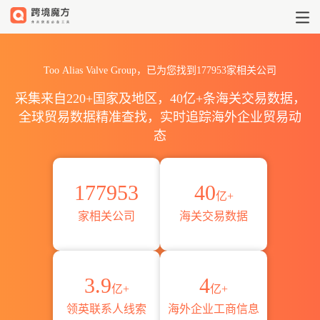
2026全球Тоо Alias Valve
Тоо Alias Valve Group，已为您找到177953家相关公司
采集来自220+国家及地区，40亿+条海关交易数据，
全球贸易数据精准查找，实时追踪海外企业贸易动
态
177953
40
亿+
家相关公司
海关交易数据
3.9
4
亿+
亿+
领英联系人线索
海外企业工商信息