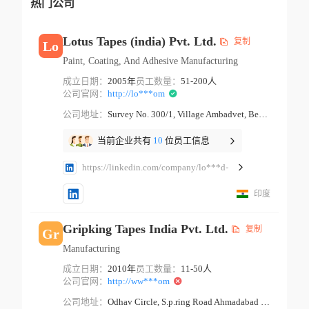
热门公司
Lotus Tapes (india) Pvt. Ltd.
复制
Lo
Paint, Coating, And Adhesive Manufacturing
成立日期：
2005年
员工数量：
51-200人
公司官网：
http://lo***om
公司地址：
Survey No. 300/1, Village Ambadvet, Behind Datta Temple Pune Maharashtra
当前企业共有
10
位员工信息
https://linkedin.com/company/lo***d-
印度
Gripking Tapes India Pvt. Ltd.
复制
Gr
Manufacturing
成立日期：
2010年
员工数量：
11-50人
公司官网：
http://ww***om
公司地址：
Odhav Circle, S.p.ring Road Ahmadabad Gujarat