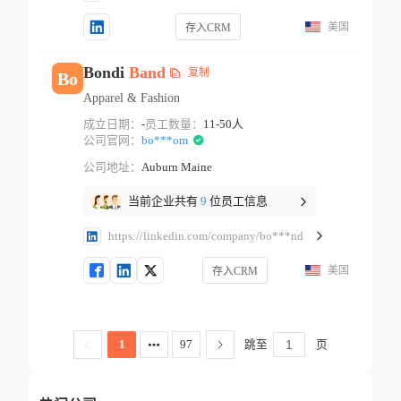
美国
存入CRM
Bondi
Band
复制
Bo
Apparel & Fashion
成立日期：
-
员工数量：
11-50人
公司官网：
bo***om
公司地址：
Auburn Maine
当前企业共有
9
位员工信息
https://linkedin.com/company/bo***nd
美国
存入CRM
跳至
页
1
97