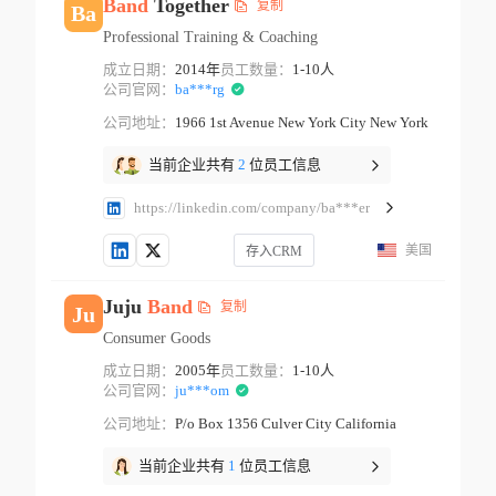
Band
Together
复制
Ba
Professional Training & Coaching
成立日期：
2014年
员工数量：
1-10人
公司官网：
ba***rg
公司地址：
1966 1st Avenue New York City New York
当前企业共有
2
位员工信息
https://linkedin.com/company/ba***er
美国
存入CRM
Juju
Band
复制
Ju
Consumer Goods
成立日期：
2005年
员工数量：
1-10人
公司官网：
ju***om
公司地址：
P/o Box 1356 Culver City California
当前企业共有
1
位员工信息