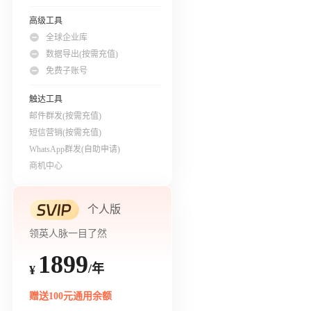
高级工具
全球企业库
数据导出(按需充值)
免费子账号
触达工具
邮件群发(按需充值)
短信营销(按需充值)
WhatsApp群发(自助申请)
商机中心
个人版
领英人脉一目了然
1899
/年
¥
赠送100元通用余额