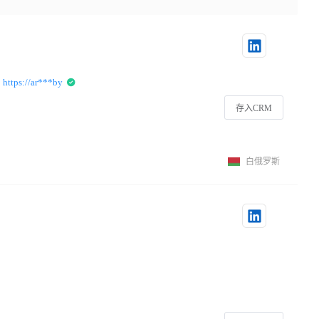
：
https://ar***by
存入CRM
白俄罗斯