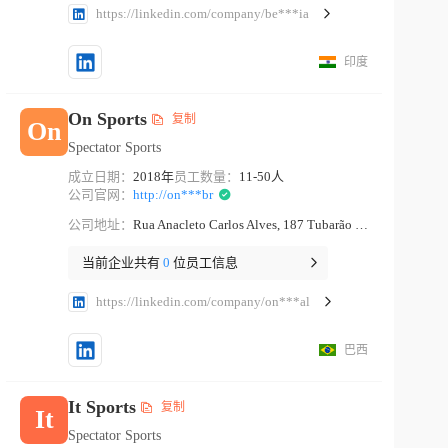
https://linkedin.com/company/be***ia
印度
On Sports
复制
On
Spectator Sports
成立日期：
2018年
员工数量：
11-50人
公司官网：
http://on***br
公司地址：
Rua Anacleto Carlos Alves, 187 Tubarão Santa Catarina
当前企业共有
0
位员工信息
https://linkedin.com/company/on***al
巴西
It Sports
复制
It
Spectator Sports