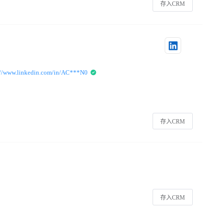
存入CRM
://www.linkedin.com/in/AC***N0
存入CRM
存入CRM