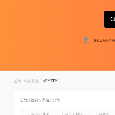
/
/
ARMTEK
首页
领英获客
已为您找到
5
家相关公司
有员工电话
有员工邮箱
有官网