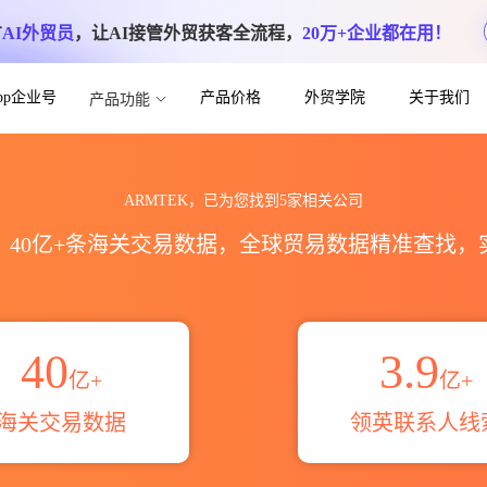
方
AI外贸员
，让AI接管外贸获客全流程，
20万+企业都在用！
App企业号
产品价格
外贸学院
关于我们
产品功能
信息_领英公司主页邮箱电话查询_跨境
ARMTEK，已为您找到5家相关公司
区，40亿+条海关交易数据，全球贸易数据精准查找
40
3.9
亿+
亿+
海关交易数据
领英联系人线