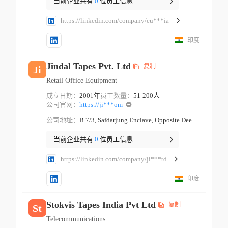
当前企业共有
0
位员工信息
https://linkedin.com/company/eu***ia
印度
Jindal Tapes Pvt. Ltd
复制
Ji
Retail Office Equipment
成立日期：
2001年
员工数量：
51-200人
公司官网：
https://ji***om
公司地址：
B 7/3, Safdarjung Enclave, Opposite Deer Park, B-7/extension, Block B 7, Arjun Nagar New Delhi New Delhi
当前企业共有
0
位员工信息
https://linkedin.com/company/ji***td
印度
Stokvis Tapes India Pvt Ltd
复制
St
Telecommunications