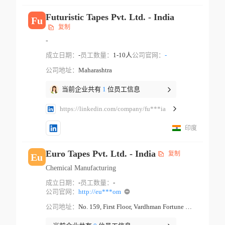
Futuristic Tapes Pvt. Ltd. - India
Fu
复制
-
成立日期：
-
员工数量：
1-10人
公司官网：
-
公司地址：
Maharashtra
当前企业共有
1
位员工信息
https://linkedin.com/company/fu***ia
印度
Euro Tapes Pvt. Ltd. - India
复制
Eu
Chemical Manufacturing
成立日期：
-
员工数量：
-
公司官网：
http://eu***om
公司地址：
No. 159, First Floor, Vardhman Fortune Mall, Near Hans Cinema, Gt Karnal Road Industrial Area New Delhi Delhi