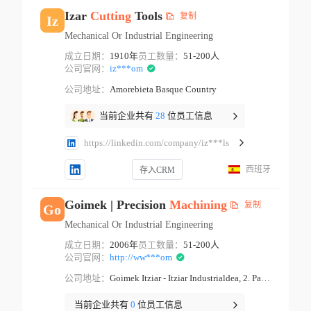
Izar
Cutting
Tools
复制
Iz
Mechanical Or Industrial Engineering
成立日期：
1910年
员工数量：
51-200人
公司官网：
iz***om
公司地址：
Amorebieta Basque Country
当前企业共有
28
位员工信息
https://linkedin.com/company/iz***ls
西班牙
存入CRM
Goimek | Precision
Machining
复制
Go
Mechanical Or Industrial Engineering
成立日期：
2006年
员工数量：
51-200人
公司官网：
http://ww***om
公司地址：
Goimek Itziar - Itziar Industrialdea, 2. Partzela · E-20829 Itziar - Deba Itziar
当前企业共有
0
位员工信息