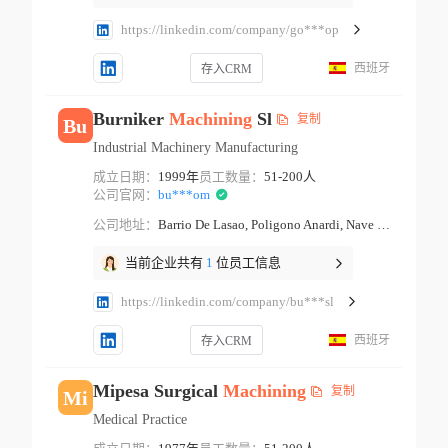
https://linkedin.com/company/go***op
西班牙
存入CRM
Burniker
Machining
Sl
复制
Bu
Industrial Machinery Manufacturing
成立日期：
1999年
员工数量：
51-200人
公司官网：
bu***om
公司地址：
Barrio De Lasao, Poligono Anardi, Nave Nº 4 Azpeitia Basque Country
当前企业共有
1
位员工信息
https://linkedin.com/company/bu***sl
西班牙
存入CRM
Mipesa Surgical
Machining
复制
Mi
Medical Practice