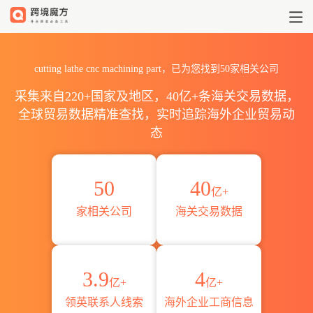
2026西班牙cutting lathe cn
cutting lathe cnc machining part，已为您找到50家相关公司
采集来自220+国家及地区，40亿+条海关交易数据，
全球贸易数据精准查找，实时追踪海外企业贸易动
态
50
40
亿+
家相关公司
海关交易数据
3.9
4
亿+
亿+
领英联系人线索
海外企业工商信息