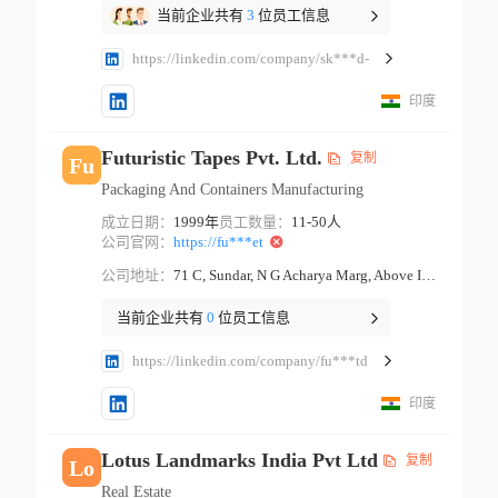
当前企业共有
3
位员工信息
https://linkedin.com/company/sk***d-
印度
Futuristic Tapes Pvt. Ltd.
复制
Fu
Packaging And Containers Manufacturing
成立日期：
1999年
员工数量：
11-50人
公司官网：
https://fu***et
公司地址：
71 C, Sundar, N G Acharya Marg, Above Indian Bank Mumbai Maharashtra
当前企业共有
0
位员工信息
https://linkedin.com/company/fu***td
印度
Lotus Landmarks India Pvt Ltd
复制
Lo
Real Estate