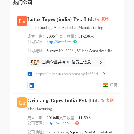
热门公司
Lotus Tapes (india) Pvt. Ltd.
复制
Lo
Paint, Coating, And Adhesive Manufacturing
成立日期：
2005年
员工数量：
51-200人
公司官网：
http://lo***om
公司地址：
Survey No. 300/1, Village Ambadvet, Behind Datta Temple Pune Maharashtra
当前企业共有
10
位员工信息
https://linkedin.com/company/lo***d-
印度
Gripking Tapes India Pvt. Ltd.
复制
Gr
Manufacturing
成立日期：
2010年
员工数量：
11-50人
公司官网：
http://ww***om
公司地址：
Odhav Circle, S.p.ring Road Ahmadabad Gujarat