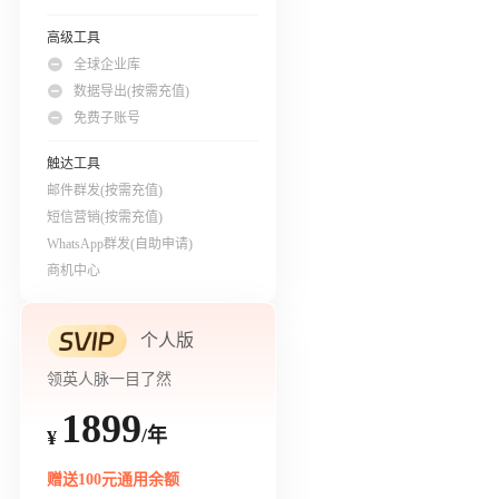
高级工具
全球企业库
数据导出(按需充值)
免费子账号
触达工具
邮件群发(按需充值)
短信营销(按需充值)
WhatsApp群发(自助申请)
商机中心
个人版
领英人脉一目了然
1899
/年
¥
赠送100元通用余额