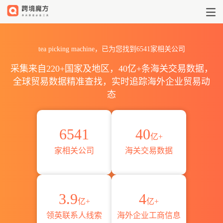
2026全球tea picking mac
tea picking machine，已为您找到6541家相关公司
采集来自220+国家及地区，40亿+条海关交易数据，
全球贸易数据精准查找，实时追踪海外企业贸易动
态
6541
40
亿+
家相关公司
海关交易数据
3.9
4
亿+
亿+
领英联系人线索
海外企业工商信息