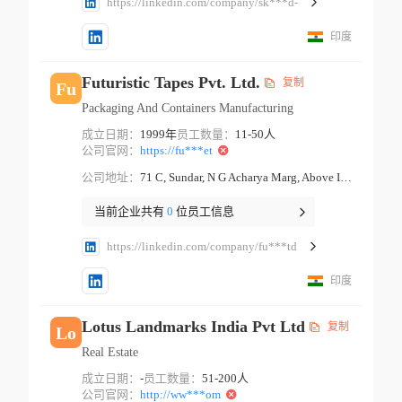
https://linkedin.com/company/sk***d-
印度
Futuristic Tapes Pvt. Ltd.
复制
Fu
Packaging And Containers Manufacturing
成立日期：
1999年
员工数量：
11-50人
公司官网：
https://fu***et
公司地址：
71 C, Sundar, N G Acharya Marg, Above Indian Bank Mumbai Maharashtra
当前企业共有
0
位员工信息
https://linkedin.com/company/fu***td
印度
Lotus Landmarks India Pvt Ltd
复制
Lo
Real Estate
成立日期：
-
员工数量：
51-200人
公司官网：
http://ww***om