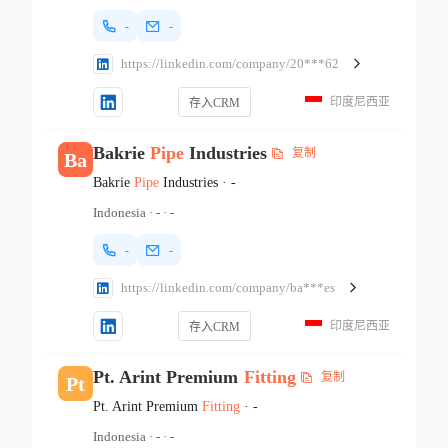
-
-
https://linkedin.com/company/20***62
印度尼西亚
存入CRM
Bakrie
Pipe
Industries
复制
Ba
Bakrie
Pipe
Industries
·
-
Indonesia
·
-
·
-
-
-
https://linkedin.com/company/ba***es
印度尼西亚
存入CRM
Pt. Arint Premium
Fitting
复制
Pt
Pt. Arint Premium
Fitting
·
-
Indonesia
·
-
·
-