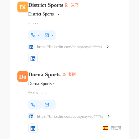
District Sports
复制
Di
District Sports
·
-
-
·
-
·
-
-
-
https://linkedin.com/company/di***ts
Dorna Sports
复制
Do
Dorna Sports
·
-
Spain
·
-
·
-
-
-
https://linkedin.com/company/do***ts
西班牙