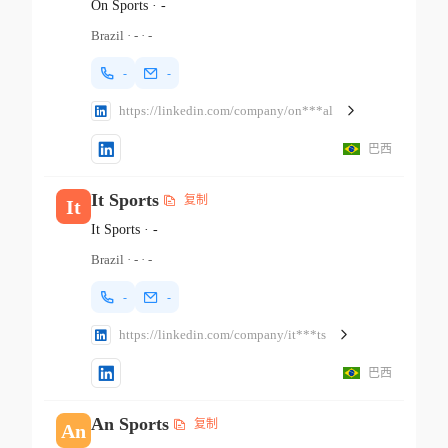
On Sports
·
-
Brazil
·
-
·
-
-
-
https://linkedin.com/company/on***al
巴西
It Sports
复制
It
It Sports
·
-
Brazil
·
-
·
-
-
-
https://linkedin.com/company/it***ts
巴西
An Sports
复制
An