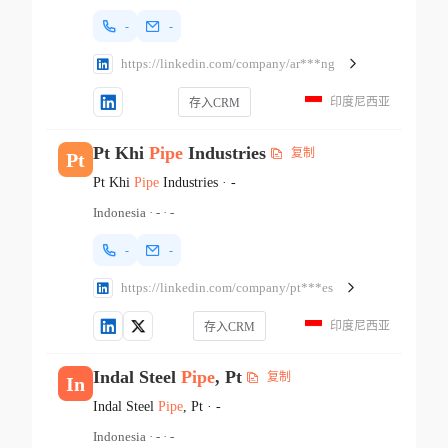
-
-
https://linkedin.com/company/ar***ng
印度尼西亚
存入CRM
Pt Khi
Pipe
Industries
复制
Pt
Pt Khi
Pipe
Industries
·
-
Indonesia
·
-
·
-
-
-
https://linkedin.com/company/pt***es
印度尼西亚
存入CRM
Indal Steel
Pipe
, Pt
复制
In
Indal Steel
Pipe
, Pt
·
-
Indonesia
·
-
·
-