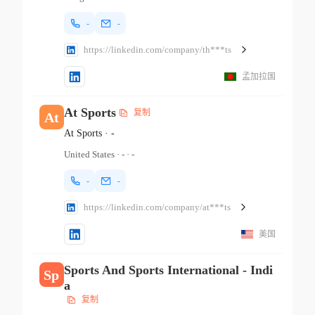
-
-
https://linkedin.com/company/th***ts
孟加拉国
At Sports
复制
At
At Sports
·
-
United States
·
-
·
-
-
-
https://linkedin.com/company/at***ts
美国
Sports And Sports International - Indi
Sp
a
复制