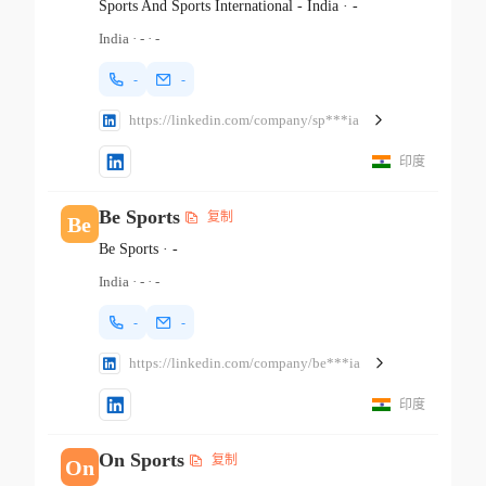
Sports And Sports International - India
·
-
India
·
-
·
-
-
-
https://linkedin.com/company/sp***ia
印度
Be Sports
复制
Be
Be Sports
·
-
India
·
-
·
-
-
-
https://linkedin.com/company/be***ia
印度
On Sports
复制
On