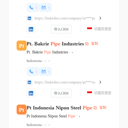
-
-
https://linkedin.com/company/in***pt
印度尼西亚
存入CRM
Pt. Bakrie
Pipe
Industries
复制
Pt
Pt. Bakrie
Pipe
Industries
·
-
Indonesia
·
-
·
-
-
-
https://linkedin.com/company/pt***es
印度尼西亚
存入CRM
Pt Indonesia Nipon Steel
Pipe
复制
Pt
Pt Indonesia Nipon Steel
Pipe
·
-
Indonesia
·
-
·
-