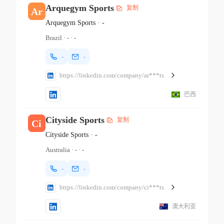
Arquegym Sports
复制
Ar
Arquegym Sports
·
-
Brazil
·
-
·
-
-
-
https://linkedin.com/company/ar***ts
巴西
Cityside Sports
复制
Ci
Cityside Sports
·
-
Australia
·
-
·
-
-
-
https://linkedin.com/company/ci***ts
澳大利亚