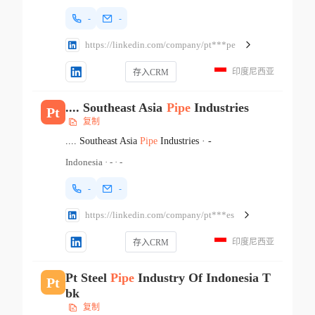
-
-
https://linkedin.com/company/pt***pe
印度尼西亚
存入CRM
.... Southeast Asia
Pipe
Industries
Pt
复制
.... Southeast Asia
Pipe
Industries
·
-
Indonesia
·
-
·
-
-
-
https://linkedin.com/company/pt***es
印度尼西亚
存入CRM
Pt Steel
Pipe
Industry Of Indonesia T
Pt
bk
复制