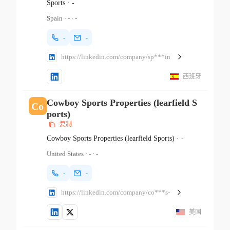
Sports
·
-
Spain
·
-
·
-
-
-
https://linkedin.com/company/sp***in
西班牙
Cowboy Sports Properties (learfield S
Co
ports)
复制
Cowboy Sports Properties (learfield Sports)
·
-
United States
·
-
·
-
-
-
https://linkedin.com/company/co***s-
美国