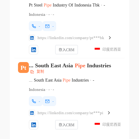
Pt Steel
Pipe
Industry Of Indonesia Tbk
·
-
Indonesia
·
-
·
-
-
-
https://linkedin.com/company/pt***bk
印度尼西亚
存入CRM
... South East Asia
Pipe
Industries
Pt
复制
... South East Asia
Pipe
Industries
·
-
Indonesia
·
-
·
-
-
-
https://linkedin.com/company/se***pi
印度尼西亚
存入CRM