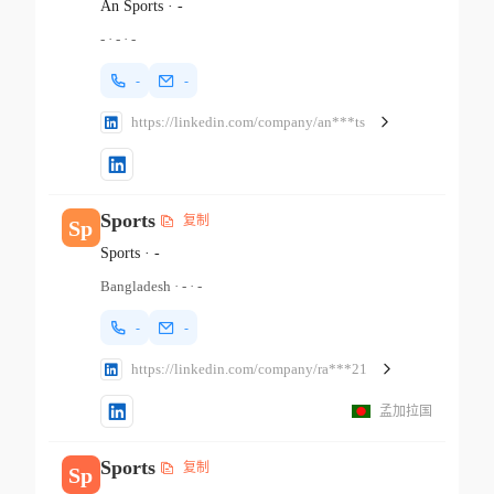
An Sports
·
-
-
·
-
·
-
-
-
https://linkedin.com/company/an***ts
Sports
复制
Sp
Sports
·
-
Bangladesh
·
-
·
-
-
-
https://linkedin.com/company/ra***21
孟加拉国
Sports
复制
Sp