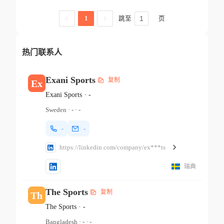
跳至
页
1
热门联系人
Exani Sports
复制
Ex
Exani Sports
·
-
Sweden
·
-
·
-
-
-
https://linkedin.com/company/ex***ts
瑞典
The Sports
复制
Th
The Sports
·
-
Bangladesh
·
-
·
-