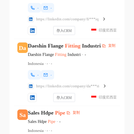
-
-
https://linkedin.com/company/fi***iq
印度尼西亚
存入CRM
Daeshin Flange
Fitting
Industri
复制
Da
Daeshin Flange
Fitting
Industri
·
-
Indonesia
·
-
·
-
-
-
https://linkedin.com/company/da***ri
印度尼西亚
存入CRM
Sales Hdpe
Pipe
复制
Sa
Sales Hdpe
Pipe
·
-
Indonesia
·
-
·
-