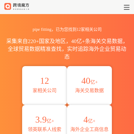
2026印度尼西亚pipe fittin
pipe fitting，已为您找到12家相关公司
采集来自220+国家及地区，40亿+条海关交易数据，
全球贸易数据精准查找，实时追踪海外企业贸易动
态
12
40
亿+
家相关公司
海关交易数据
3.9
4
亿+
亿+
领英联系人线索
海外企业工商信息