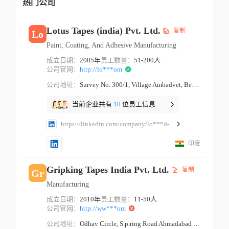
热门公司
Lotus Tapes (india) Pvt. Ltd.
复制
Lo
Paint, Coating, And Adhesive Manufacturing
成立日期：
2005年
员工数量：
51-200人
公司官网：
http://lo***om
公司地址：
Survey No. 300/1, Village Ambadvet, Behind Datta Temple Pune Maharashtra
当前企业共有
10
位员工信息
https://linkedin.com/company/lo***d-
印度
Gripking Tapes India Pvt. Ltd.
复制
Gr
Manufacturing
成立日期：
2010年
员工数量：
11-50人
公司官网：
http://ww***om
公司地址：
Odhav Circle, S.p.ring Road Ahmadabad Gujarat