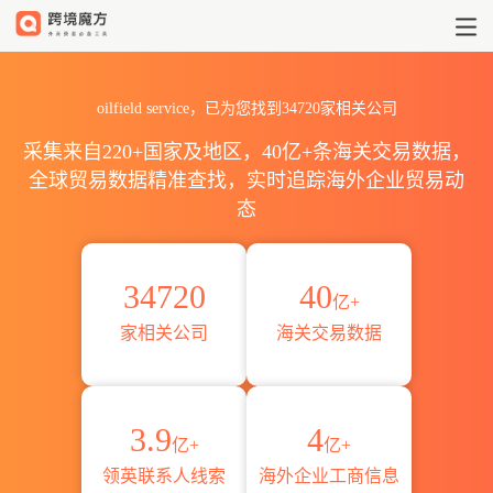
2026全球oilfield servic
oilfield service，已为您找到34720家相关公司
采集来自220+国家及地区，40亿+条海关交易数据，
全球贸易数据精准查找，实时追踪海外企业贸易动
态
34720
40
亿+
家相关公司
海关交易数据
3.9
4
亿+
亿+
领英联系人线索
海外企业工商信息