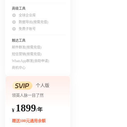
高级工具
全球企业库
数据导出(按需充值)
免费子账号
触达工具
邮件群发(按需充值)
短信营销(按需充值)
WhatsApp群发(自助申请)
商机中心
个人版
领英人脉一目了然
1899
/年
¥
赠送100元通用余额