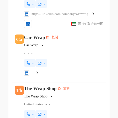
-
-
https://linkedin.com/company/wr***ng
阿拉伯联合酋长国
Car Wrap
复制
Ca
Car Wrap
·
-
-
·
-
·
-
-
-
-
The Wrap Shop
复制
Th
The Wrap Shop
·
-
United States
·
-
·
-
-
-