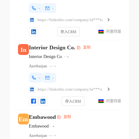
-
-
https://linkedin.com/company/id***lc
阿塞拜疆
存入CRM
Interior Design Co.
复制
In
Interior Design Co.
·
-
Azerbaijan
·
-
·
-
-
-
https://linkedin.com/company/in***o.
阿塞拜疆
存入CRM
Embawood
复制
Em
Embawood
·
-
Azerbaijan
·
-
·
-