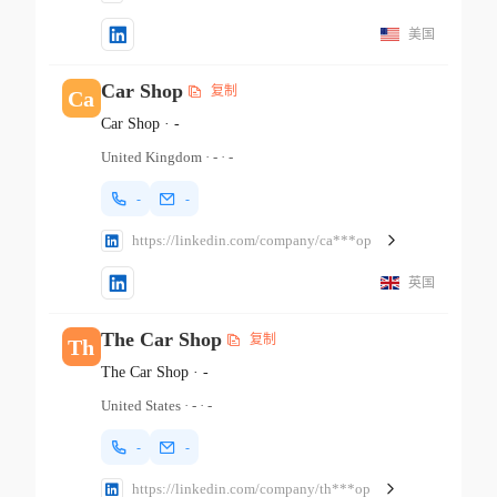
美国
Car Shop
复制
Ca
Car Shop
·
-
United Kingdom
·
-
·
-
-
-
https://linkedin.com/company/ca***op
英国
The Car Shop
复制
Th
The Car Shop
·
-
United States
·
-
·
-
-
-
https://linkedin.com/company/th***op