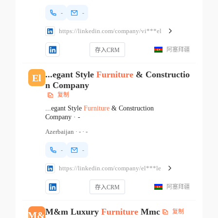
-
-
https://linkedin.com/company/vi***el
阿塞拜疆
存入CRM
...egant Style
Furniture
& Constructio
El
n Company
复制
...egant Style
Furniture
& Construction
Company
·
-
Azerbaijan
·
-
·
-
-
-
https://linkedin.com/company/el***le
阿塞拜疆
存入CRM
M&m Luxury
Furniture
Mmc
复制
M&