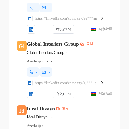
-
-
https://linkedin.com/company/eu***an
阿塞拜疆
存入CRM
Global Interiors Group
复制
Gl
Global Interiors Group
·
-
Azerbaijan
·
-
·
-
-
-
https://linkedin.com/company/gl***up
阿塞拜疆
存入CRM
Ideal Dizayn
复制
Id
Ideal Dizayn
·
-
Azerbaijan
·
-
·
-