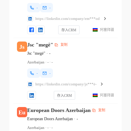
-
-
https://linkedin.com/company/em***od
阿塞拜疆
存入CRM
Jsc "megė"
复制
Js
Jsc "megė"
·
-
Azerbaijan
·
-
·
-
-
-
https://linkedin.com/company/js***ė-
阿塞拜疆
存入CRM
European Doors Azerbaijan
复制
Eu
European Doors Azerbaijan
·
-
Azerbaijan
·
-
·
-