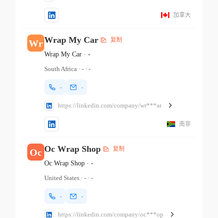
加拿大
Wrap My Car
复制
Wr
Wrap My Car
·
-
South Africa
·
-
·
-
-
-
https://linkedin.com/company/wr***ar
南非
Oc Wrap Shop
复制
Oc
Oc Wrap Shop
·
-
United States
·
-
·
-
-
-
https://linkedin.com/company/oc***op