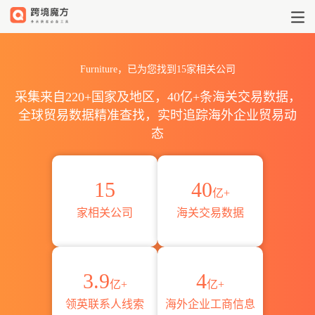
2026阿塞拜疆Furniture最新
Furniture，已为您找到15家相关公司
采集来自220+国家及地区，40亿+条海关交易数据，
全球贸易数据精准查找，实时追踪海外企业贸易动
态
15
40
亿+
家相关公司
海关交易数据
3.9
4
亿+
亿+
领英联系人线索
海外企业工商信息