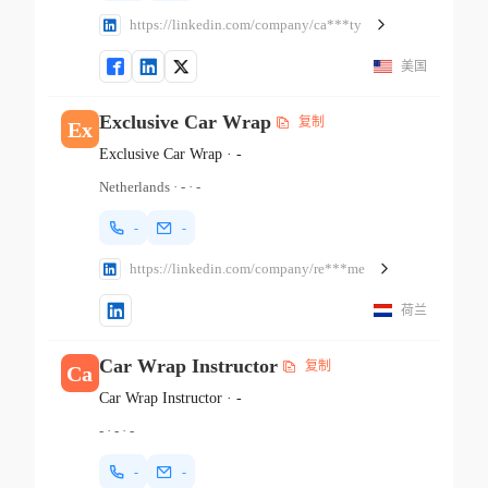
https://linkedin.com/company/ca***ty
美国
Exclusive Car Wrap
复制
Ex
Exclusive Car Wrap
·
-
Netherlands
·
-
·
-
-
-
https://linkedin.com/company/re***me
荷兰
Car Wrap Instructor
复制
Ca
Car Wrap Instructor
·
-
-
·
-
·
-
-
-