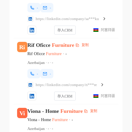
-
-
https://linkedin.com/company/sa***ku
阿塞拜疆
存入CRM
Rif Oficce
Furniture
复制
Ri
Rif Oficce
Furniture
·
-
Azerbaijan
·
-
·
-
-
-
https://linkedin.com/company/ri***re
阿塞拜疆
存入CRM
Viona - Home
Furniture
复制
Vi
Viona - Home
Furniture
·
-
Azerbaijan
·
-
·
-