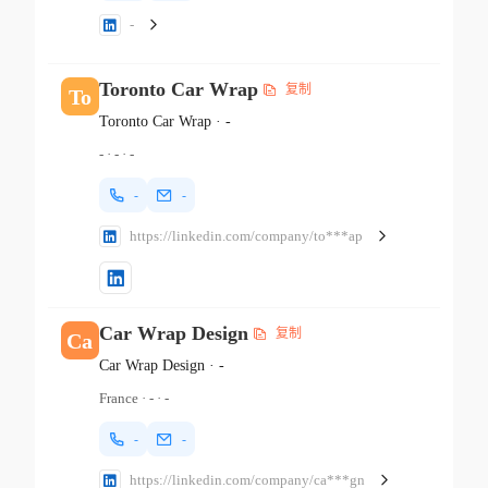
-
Toronto Car Wrap
复制
To
Toronto Car Wrap
·
-
-
·
-
·
-
-
-
https://linkedin.com/company/to***ap
Car Wrap Design
复制
Ca
Car Wrap Design
·
-
France
·
-
·
-
-
-
https://linkedin.com/company/ca***gn