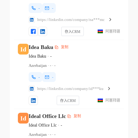
-
-
https://linkedin.com/company/na***mc
阿塞拜疆
存入CRM
Idea Baku
复制
Id
Idea Baku
·
-
Azerbaijan
·
-
·
-
-
-
https://linkedin.com/company/id***ku
阿塞拜疆
存入CRM
Ideal Office Llc
复制
Id
Ideal Office Llc
·
-
Azerbaijan
·
-
·
-