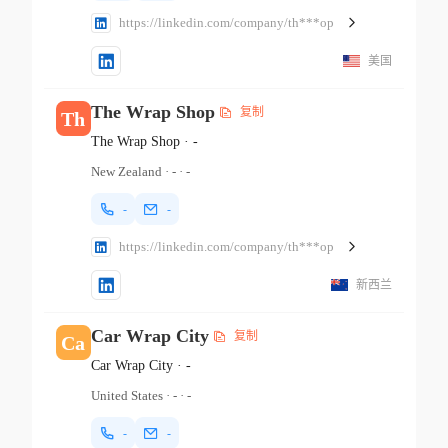
https://linkedin.com/company/th***op
美国
The Wrap Shop
复制
Th
The Wrap Shop
·
-
New Zealand
·
-
·
-
-
-
https://linkedin.com/company/th***op
新西兰
Car Wrap City
复制
Ca
Car Wrap City
·
-
United States
·
-
·
-
-
-