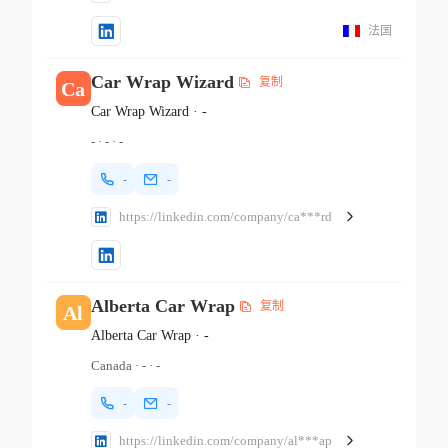
法国
Car Wrap Wizard
复制
Ca
Car Wrap Wizard
·
-
-
·
-
·
-
-
-
https://linkedin.com/company/ca***rd
Alberta Car Wrap
复制
Al
Alberta Car Wrap
·
-
Canada
·
-
·
-
-
-
https://linkedin.com/company/al***ap