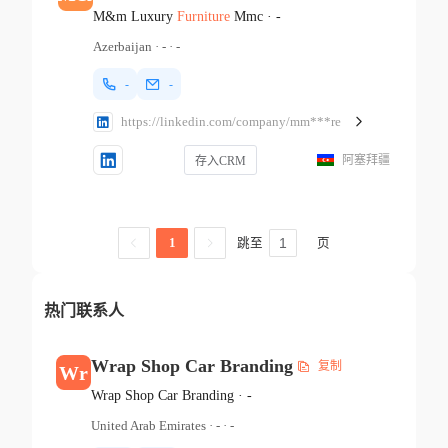
M&m Luxury
Furniture
Mmc
·
-
Azerbaijan
·
-
·
-
-
-
https://linkedin.com/company/mm***re
阿塞拜疆
存入CRM
跳至
页
1
热门联系人
Wrap Shop Car Branding
复制
Wr
Wrap Shop Car Branding
·
-
United Arab Emirates
·
-
·
-