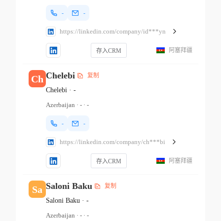
-
-
https://linkedin.com/company/id***yn
阿塞拜疆
存入CRM
Chelebi
复制
Ch
Chelebi
·
-
Azerbaijan
·
-
·
-
-
-
https://linkedin.com/company/ch***bi
阿塞拜疆
存入CRM
Saloni Baku
复制
Sa
Saloni Baku
·
-
Azerbaijan
·
-
·
-