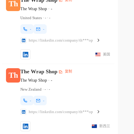
Th
The Wrap Shop
·
-
United States
·
-
·
-
-
-
https://linkedin.com/company/th***op
美国
The Wrap Shop
复制
Th
The Wrap Shop
·
-
New Zealand
·
-
·
-
-
-
https://linkedin.com/company/th***op
新西兰