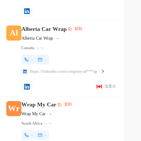
Alberta Car Wrap
复制
Al
Alberta Car Wrap
·
-
Canada
·
-
·
-
-
-
https://linkedin.com/company/al***ap
加拿大
Wrap My Car
复制
Wr
Wrap My Car
·
-
South Africa
·
-
·
-
-
-