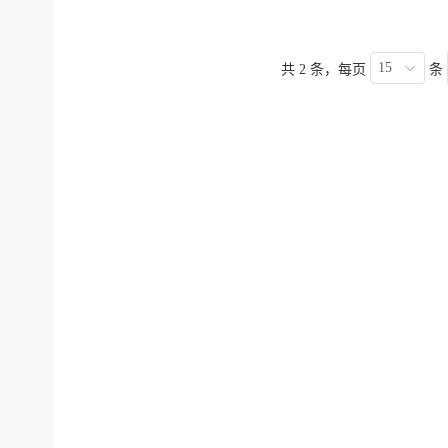
15
共 2 条，每页
条