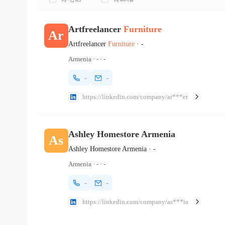
Artfreelancer
Furniture
Ar
Artfreelancer
Furniture
·
-
Armenia
·
-
·
-
-
-
https://linkedin.com/company/ar***er
Ashley Homestore Armenia
As
Ashley Homestore Armenia
·
-
Armenia
·
-
·
-
-
-
https://linkedin.com/company/as***ia