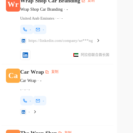
Wrap Shop Car Branding
复制
Wr
Wrap Shop Car Branding
·
-
United Arab Emirates
·
-
·
-
-
-
https://linkedin.com/company/wr***ng
阿拉伯联合酋长国
Car Wrap
复制
Ca
Car Wrap
·
-
-
·
-
·
-
-
-
-
The Wrap Shop
复制