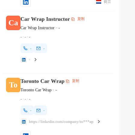
荷兰
Car Wrap Instructor
复制
Ca
Car Wrap Instructor
·
-
-
·
-
·
-
-
-
-
Toronto Car Wrap
复制
To
Toronto Car Wrap
·
-
-
·
-
·
-
-
-
https://linkedin.com/company/to***ap