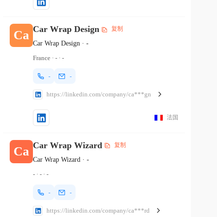
Car Wrap Design
复制
Ca
Car Wrap Design
·
-
France
·
-
·
-
-
-
https://linkedin.com/company/ca***gn
法国
Car Wrap Wizard
复制
Ca
Car Wrap Wizard
·
-
-
·
-
·
-
-
-
https://linkedin.com/company/ca***rd