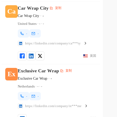
Car Wrap City
复制
Ca
Car Wrap City
·
-
United States
·
-
·
-
-
-
https://linkedin.com/company/ca***ty
美国
Exclusive Car Wrap
复制
Ex
Exclusive Car Wrap
·
-
Netherlands
·
-
·
-
-
-
https://linkedin.com/company/re***me