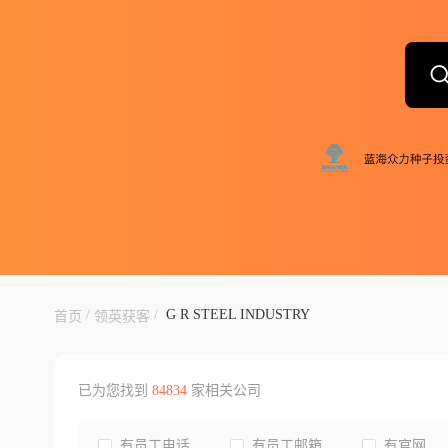
/
/
G R STEEL INDUSTRY
首页
领英获客
已为您找到
84834
家相关公司
有员工电话
有员工邮箱
有官网