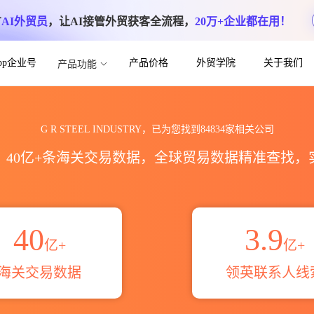
方
AI外贸员
，让AI接管外贸获客全流程，
20万+企业都在用！
App企业号
产品价格
外贸学院
关于我们
产品功能
STRY最新领英公司信息_领英公司主页邮
G R STEEL INDUSTRY，已为您找到84834家相关公司
区，40亿+条海关交易数据，全球贸易数据精准查找
40
3.9
亿+
亿+
海关交易数据
领英联系人线