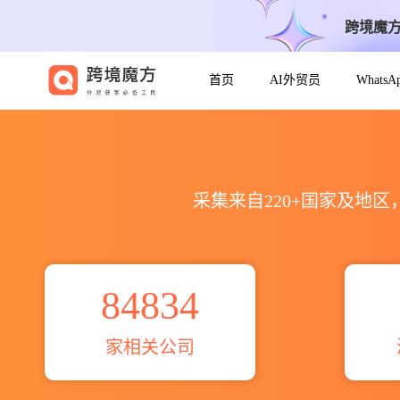
跨境魔
首页
AI外贸员
Whats
2026全球G R STEEL INDU
采集来自220+国家及地
84834
家相关公司