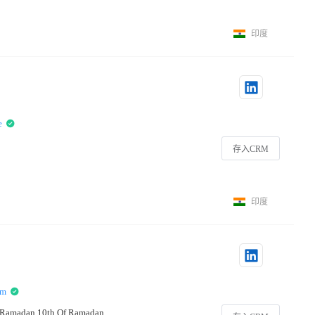
印度
e
存入CRM
印度
om
Of Ramadan 10th Of Ramadan