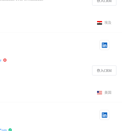
存入CRM
埃及
e
存入CRM
美国
**om