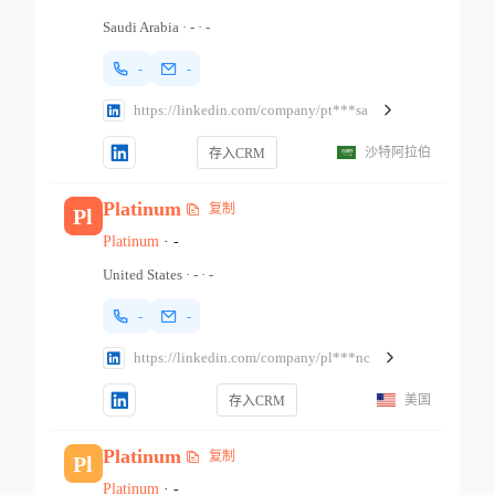
Saudi Arabia
·
-
·
-
-
-
https://linkedin.com/company/pt***sa
沙特阿拉伯
存入CRM
Platinum
复制
Pl
Platinum
·
-
United States
·
-
·
-
-
-
https://linkedin.com/company/pl***nc
美国
存入CRM
Platinum
复制
Pl
Platinum
·
-