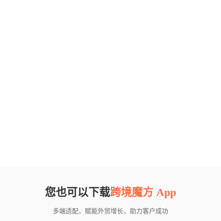
您也可以下载
跨境魔方 App
多端适配，赋能外贸增长，助力客户成功