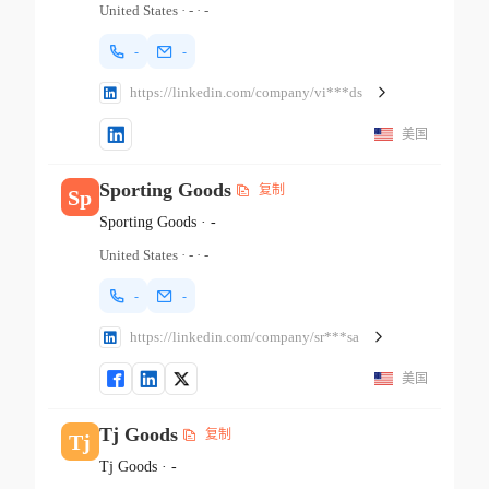
United States
·
-
·
-
-
-
https://linkedin.com/company/vi***ds
美国
Sporting Goods
复制
Sp
Sporting Goods
·
-
United States
·
-
·
-
-
-
https://linkedin.com/company/sr***sa
美国
Tj Goods
复制
Tj
Tj Goods
·
-