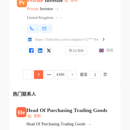
Private
Investor
复制
Pr
Private
Investor
·
-
United Kingdom
·
-
·
-
-
-
https://linkedin.com/company/11***44
英国
存入CRM
跳至
页
1
4386
热门联系人
Head Of Purchasing Trading Goods
He
复制
Head Of Purchasing Trading Goods
·
-