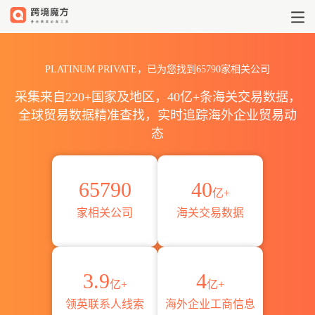
2026全球 PLATINUM PRI
PLATINUM PRIVATE，已为您找到65790家相关公司
采集来自220+国家及地区，40亿+条海关交易数据，
全球贸易数据精准查找，实时追踪海外企业贸易动
态
65790
40
亿+
家相关公司
海关交易数据
3.9
4
亿+
亿+
领英联系人线索
海外企业工商信息