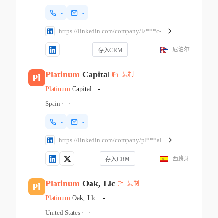
-
-
https://linkedin.com/company/la***c-
尼泊尔
存入CRM
Platinum
Capital
复制
Pl
Platinum
Capital
·
-
Spain
·
-
·
-
-
-
https://linkedin.com/company/pl***al
西班牙
存入CRM
Platinum
Oak, Llc
复制
Pl
Platinum
Oak, Llc
·
-
United States
·
-
·
-