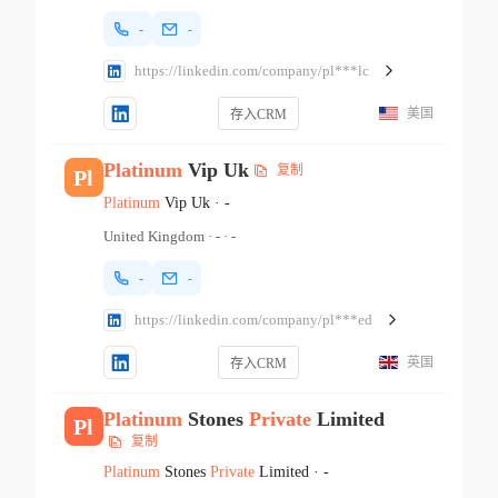
-
-
https://linkedin.com/company/pl***lc
美国
存入CRM
Platinum
Vip Uk
复制
Pl
Platinum
Vip Uk
·
-
United Kingdom
·
-
·
-
-
-
https://linkedin.com/company/pl***ed
英国
存入CRM
Platinum
Stones
Private
Limited
Pl
复制
Platinum
Stones
Private
Limited
·
-