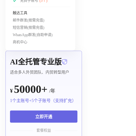
免费子账号
(5个)
触达工具
邮件群发(按需充值)
短信营销(按需充值)
WhatsApp群发(自助申请)
商机中心
AI全托管专业版
适合多人外贸团队、内贸转型用户
50000+
¥
/年
1个主账号+5个子账号（支持扩充）
立即开通
套餐权益