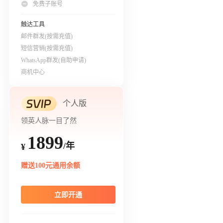
免费子账号
触达工具
邮件群发(按需充值)
短信营销(按需充值)
WhatsApp群发(自助申请)
商机中心
个人版
领英人脉一目了然
1899
/年
¥
赠送100元通用余额
立即开通