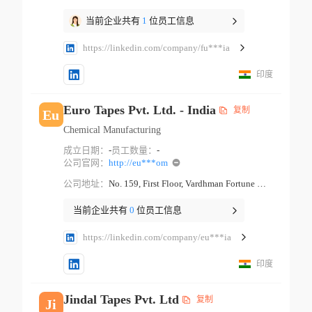
当前企业共有
1
位员工信息
https://linkedin.com/company/fu***ia
印度
Euro Tapes Pvt. Ltd. - India
复制
Eu
Chemical Manufacturing
成立日期：
-
员工数量：
-
公司官网：
http://eu***om
公司地址：
No. 159, First Floor, Vardhman Fortune Mall, Near Hans Cinema, Gt Karnal Road Industrial Area New Delhi Delhi
当前企业共有
0
位员工信息
https://linkedin.com/company/eu***ia
印度
Jindal Tapes Pvt. Ltd
复制
Ji