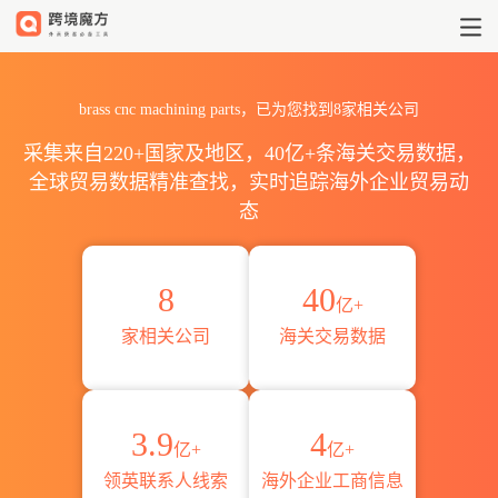
2026罗马尼亚brass cnc mach
brass cnc machining parts，已为您找到8家相关公司
采集来自220+国家及地区，40亿+条海关交易数据，
全球贸易数据精准查找，实时追踪海外企业贸易动
态
8
40
亿+
家相关公司
海关交易数据
3.9
4
亿+
亿+
领英联系人线索
海外企业工商信息