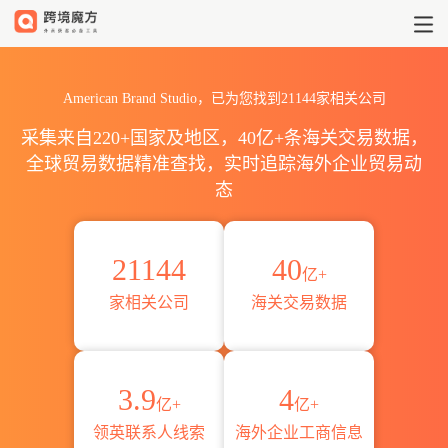
2026美国American Brand 
American Brand Studio，已为您找到21144家相关公司
采集来自220+国家及地区，40亿+条海关交易数据，
全球贸易数据精准查找，实时追踪海外企业贸易动
态
21144
40
亿+
家相关公司
海关交易数据
3.9
4
亿+
亿+
领英联系人线索
海外企业工商信息