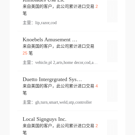
2
来自美国的客户，此公司累计进口交易
登录
笔
主营：
lip,razor,cod
Knoebels Amusement Resort
来自美国的客户，此公司累计进口交易
登录
25
笔
主营：
vehicle,pl 2,arts,home decor,cod,amusement ride,sea
Duetto Intergrgrated Systems Inc.
4
来自美国的客户，此公司累计进口交易
登录
笔
主营：
gh,turn,smart,weld,utp,controller
Local Signguys Inc.
2
来自美国的客户，此公司累计进口交易
登录
笔