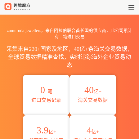
2026zumuruda jeweller
zumuruda jewellers，来自阿拉伯联合酋长国的供应商，此公司累计
有
-
笔进口交易
采集来自220+国家及地区，40亿+条海关交易数据，
全球贸易数据精准查找，实时追踪海外企业贸易动
态
0
40
笔
亿+
进口交易记录
海关交易数据
3.9
4
亿+
亿+