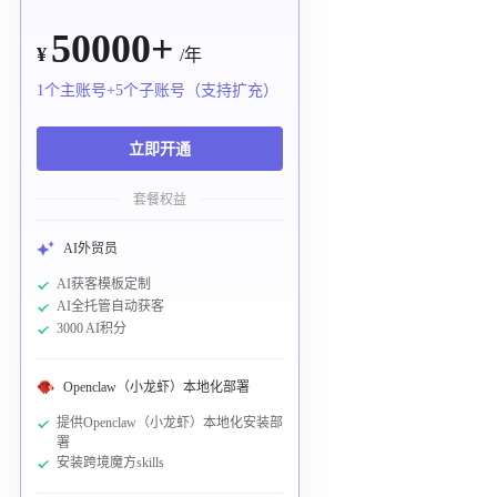
50000+
¥
/年
1个主账号+5个子账号（支持扩充）
立即开通
套餐权益
AI外贸员
AI获客模板定制
AI全托管自动获客
3000 AI积分
Openclaw（小龙虾）本地化部署
提供Openclaw（小龙虾）本地化安装部
署
安装跨境魔方skills