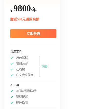
9800
/年
¥
赠送500元通用余额
立即开通
常用工具
海关数据
地图获客
不限
在线搜
广交会采购商
AI工具
AI智能营销助手
智能搜邮
邮件检测