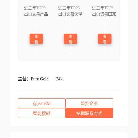
近三年TOP3
近三年TOP3
近三年TOP3
出口交易产品
出口交易伙伴
出口贸易国家
登
登
登
录
录
录
查
查
查
看
看
看
更
更
更
多
多
多
主营：
Pure Gold
24k
存入CRM
监控企业
智能搜邮
挖掘联系方式