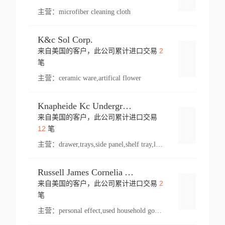
主营：
microfiber cleaning cloth
K&c Sol Corp.
2
来自美国的客户，此公司累计进口交易
登录
笔
主营：
ceramic ware,artifical flower
Knapheide Kc Underground
来自美国的客户，此公司累计进口交易
登录
12
笔
主营：
drawer,trays,side panel,shelf tray,lock drawer,panel,for vehicle,telescopic slide,drawer shelf,equipment,shelf,automotive part
Russell James Cornelia Arlington Va
2
来自美国的客户，此公司累计进口交易
登录
笔
主营：
personal effect,used household goods