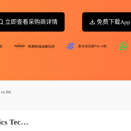
立即查看采购商详情
免费下载App
co.ltd.
Zhengzhou Xingyuan Electronics Technologies Co.ltd.