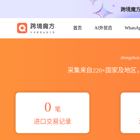
跨境魔
首页
AI外贸员
Whats
2026zhengzhou xingyuan ele
zhengzho
采集来自220+国家及地
0
笔
进口交易记录