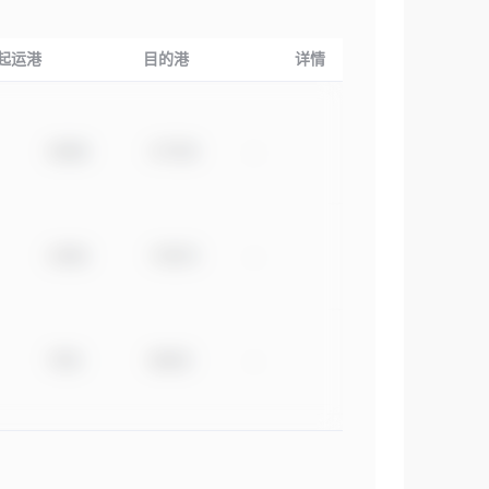
起运港
目的港
详情