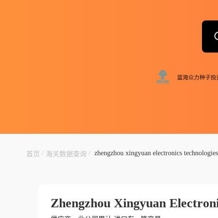
/
/
zhengzhou xingyuan electronics technologies 
首页
海关数据查询