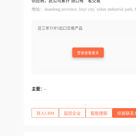
供应商，此公司累计 进口有
-
笔交易
地址：shandong province, linyi city, xidun industrial park, hi
近三年TOP3出口交易产品
登录查看更多
主营：
-
存入CRM
监控企业
智能搜邮
挖掘联系