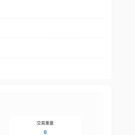
交易重量
0