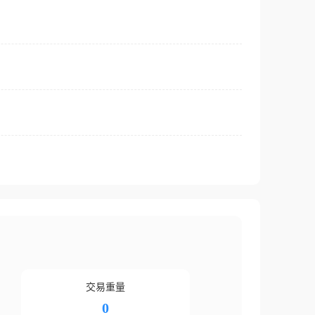
交易重量
0