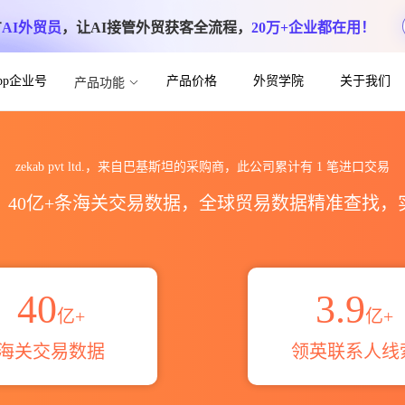
方
AI外贸员
，让AI接管外贸获客全流程，
20万+企业都在用！
App企业号
产品价格
外贸学院
关于我们
产品功能
出口数据统计_贸易概览_贸易区域伙伴_HS
zekab pvt ltd.，来自巴基斯坦的采购商，此公司累计有
1
笔进口交易
区，40亿+条海关交易数据，全球贸易数据精准查找
40
3.9
亿+
亿+
海关交易数据
领英联系人线