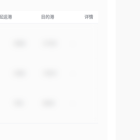
起运港
目的港
详情