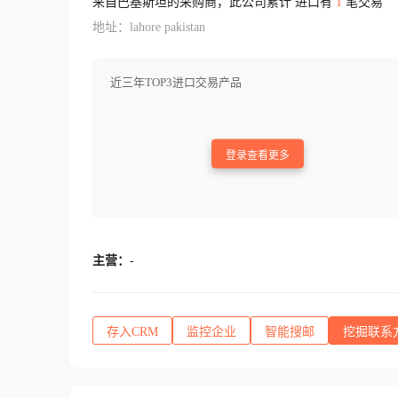
来自巴基斯坦的采购商，此公司累计 进口有
1
笔交易
地址：lahore pakistan
近三年TOP3进口交易产品
登录查看更多
主营：
-
存入CRM
监控企业
智能搜邮
挖掘联系