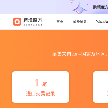
跨境魔
首页
AI外贸员
Whats
2026zekab pvt ltd.海关进
采集来自220+国家及地
1
笔
进口交易记录