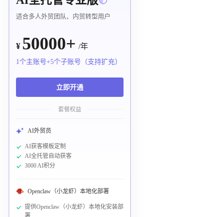
适合多人外贸团队、内贸转型用户
50000+
¥
/年
1个主账号+5个子账号（支持扩充）
立即开通
套餐权益
AI外贸员
AI获客模板定制
AI全托管自动获客
3000 AI积分
Openclaw（小龙虾）本地化部署
提供Openclaw（小龙虾）本地化安装部
署