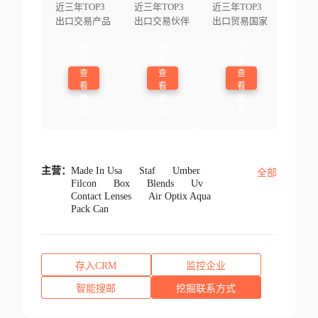
近三年TOP3
近三年TOP3
近三年TOP3
出口交易产品
出口交易伙伴
出口贸易国家
登
登
登
录
录
录
查
查
查
看
看
看
更
更
更
多
多
多
主营：
Made In Usa
Staf
Umber
全部
Filcon
Box
Blends
Uv
Contact Lenses
Air Optix Aqua
Pack Can
存入CRM
监控企业
智能搜邮
挖掘联系方式