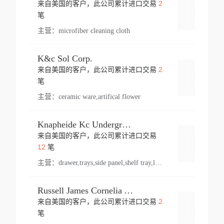
2
来自美国的客户，此公司累计进口交易
登录
笔
主营：
microfiber cleaning cloth
K&c Sol Corp.
2
来自美国的客户，此公司累计进口交易
登录
笔
主营：
ceramic ware,artifical flower
Knapheide Kc Underground
来自美国的客户，此公司累计进口交易
登录
12
笔
主营：
drawer,trays,side panel,shelf tray,lock drawer,panel,for vehicle,telescopic slide,drawer shelf,equipment,shelf,automotive part
Russell James Cornelia Arlington Va
2
来自美国的客户，此公司累计进口交易
登录
笔