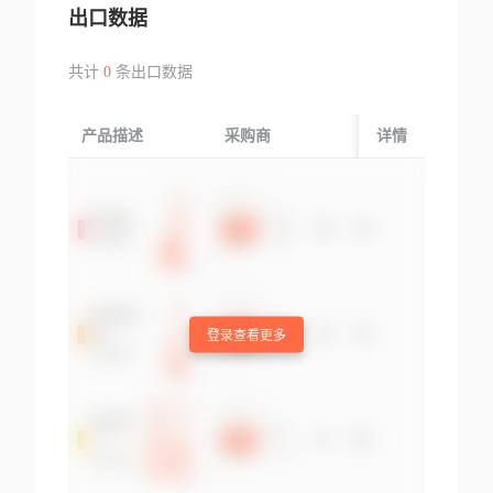
出口数据
共计
0
条出口数据
产品描述
采购商
起运国/地区
详情
登录查看更多