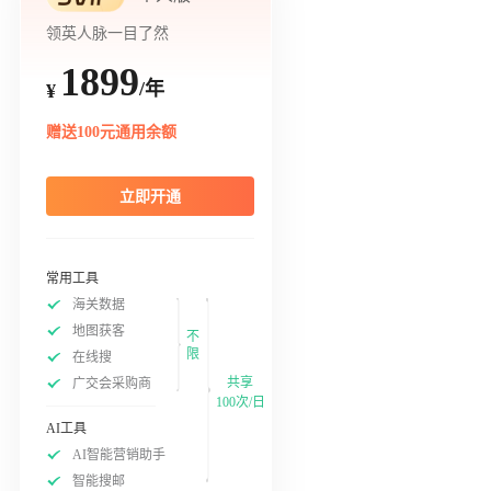
领英人脉一目了然
1899
/年
¥
赠送100元通用余额
立即开通
常用工具
海关数据
地图获客
不
限
在线搜
共享
广交会采购商
100次/日
AI工具
AI智能营销助手
智能搜邮