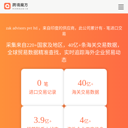
2026zak advisors pvt l
zak advisors pvt ltd.，来自印度的供应商，此公司累计有
-
笔进口交
易
采集来自220+国家及地区，40亿+条海关交易数据，
全球贸易数据精准查找，实时追踪海外企业贸易动
态
0
40
笔
亿+
进口交易记录
海关交易数据
3.9
4
亿+
亿+