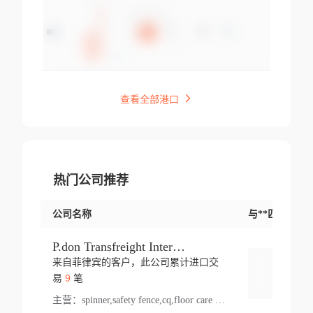
查看全部港口
热门公司推荐
公司名称
与**匹配交易
P.don Transfreight International
来自菲律宾的客户，此公司累计进口交
登录
9
易
笔
主营：
spinner,safety fence,cq,floor care machine,cargo,welded steel,web,essential,ratchet tie down,contact email,creatine monohydrate,x 50,bag,paper cups lid,erti,500 c,plush toy,steel wire,webbing,otr tyre,s8,food packaging,edmonton,quad,pc,floor cleaner,carton paper cup,wood pack,auto par,bar chair,oven,fitness products,leisure chair,canada,bicycle,rovin,pickup truck,rat,cover,carton,plastic lid,battery,ride on car,oil gas well,hat,pet cage,n tr,ionic,shoes tel,acrylic bathtub,microvit,fans,lumen,wheels,gin,tdr,tpo,llysine,hot,bur,bonnell spring,g class,dumbbell,condenser,s5,cleaner vacuum,d fence,board,wood,promi,swir,ail,orchard,mattres,cash,microfiber bathrobe,vacuum cleaner floor,access door,pad,wood packing,carton toy,gas well,cotton,freight prepaid,sga,heat exchange,mat,psn,al em,glc,lifting table,cod,plastic shell,wire po,foam,ladies knitted dress,rim,a1,roller,spare part,t 80,waterproof terminal,barbell set,vehicle,bicycle tire,go game,led light,computer chair,block mesh,stainless steel,ape,steel wire rope,carton paper box,ladies knitted pullover,threonine feed grade,electrical appliance,eyebolt,casing,rubber duck,ball,8 port,pet bottle,box steel,scaffolding parts,packing material,na e,polyester knit,blouse,d jack,vacuum flask,lip,aite,fruit plate,steel frame,sealing,mesh,s14,textile,office chair,pendant light,jet,bar stool,furniture,aluminium,wallet,carton pot,tool box,brand new tire,brightway,tria,strea,prop,fishing products,car bumper,butter,fog lamp cover,yofc,tableware,plastic,plastic bottle spray,fireplace,natural stone products,t sp,pullover,aluminium pan,massage product,spotlight,finned tube bundle,table,wood stick,high pressure cleaner,auto part,welded wire mesh,chinese medicine,mater,tsc,sea,cable,glove,supplies,kelvin,sacom,hot dipped galvanized steel pipe,ring wire,pright,rush,ion,paper bag,ring,cup sleeve,oil,gmh,car step,cabinet,leisure table,ladies knit top,sol,electric bicycle,pera,feed grade,air purifier,stanc,storage box,no wooden,pdo,iu,aluminium sheet,k2,p1,s 50,dj,vacuum cleaner,nylon bag,insulat,power,cleaner,hpa,molded,control arm,import,octg,s 99,tablecloth,screw,flail mower,dining chair,l ap,butyl inner tube,ppo,20 sp,wire lock accessories,mattress fabric,kitchen,s7,frame,steel,carton plastic,ipm,electrical cabinet,wear strip,racks,brand tire,tin,packaging material,ys,anji,ceramics product,metal furniture,sebacic acid,umber,flap,ladies knitted,bun pan,chemical substance,lusin,country of origin,edt,unica,stainless steel wire,weld,dire,ai r,poncho,toy car,chemical,t code,s corporation,oem,chinese herb,fly,hydrochloride,ppe,grille,lifting,socks,lighting,ale,unit,hood,stud,aircool,s glass fiber,brass valve valve,tssu,cotton bag,aka,gh,slusher,sporting good,bar stools,n steel,nonwoven bag,essar,ladies knitted skirt,light mouse,drilling,spin bike,sling,insulation tubing,string wound filter cartridge,door frame,u post,optical fibre cable,glass,md,kumho,synthetic grass,shoes,cific,mobil,carton box,fence panel,new tire,chi