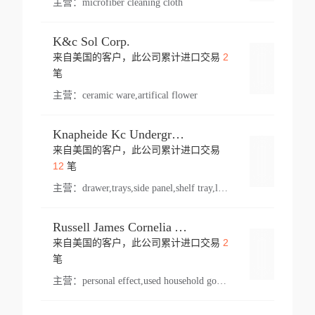
主营：
microfiber cleaning cloth
K&c Sol Corp.
2
来自美国的客户，此公司累计进口交易
登录
笔
主营：
ceramic ware,artifical flower
Knapheide Kc Underground
来自美国的客户，此公司累计进口交易
登录
12
笔
主营：
drawer,trays,side panel,shelf tray,lock drawer,panel,for vehicle,telescopic slide,drawer shelf,equipment,shelf,automotive part
Russell James Cornelia Arlington Va
2
来自美国的客户，此公司累计进口交易
登录
笔
主营：
personal effect,used household goods