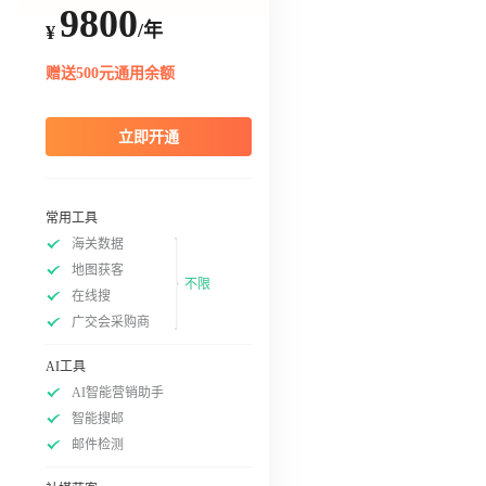
9800
/年
¥
赠送500元通用余额
立即开通
常用工具
海关数据
地图获客
不限
在线搜
广交会采购商
AI工具
AI智能营销助手
智能搜邮
邮件检测