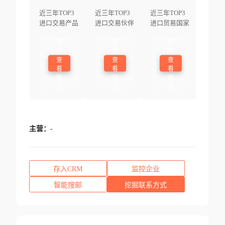
近三年TOP3
近三年TOP3
近三年TOP3
进口交易产品
进口交易伙伴
进口贸易国家
登
登
登
录
录
录
查
查
查
看
看
看
更
更
更
多
多
多
主营：
-
存入CRM
监控企业
智能搜邮
挖掘联系方式