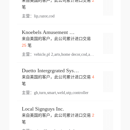
2
来自美国的客户，此公司累计进口交易
登录
笔
主营：
lip,razor,cod
Knoebels Amusement Resort
来自美国的客户，此公司累计进口交易
登录
25
笔
主营：
vehicle,pl 2,arts,home decor,cod,amusement ride,sea
Duetto Intergrgrated Systems Inc.
4
来自美国的客户，此公司累计进口交易
登录
笔
主营：
gh,turn,smart,weld,utp,controller
Local Signguys Inc.
2
来自美国的客户，此公司累计进口交易
登录
笔