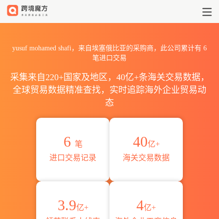
2026yusuf mohamed sha
yusuf mohamed shafi，来自埃塞俄比亚的采购商，此公司累计有
6
笔进口交易
采集来自220+国家及地区，40亿+条海关交易数据，
全球贸易数据精准查找，实时追踪海外企业贸易动
态
6
40
笔
亿+
进口交易记录
海关交易数据
3.9
4
亿+
亿+