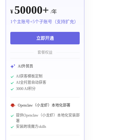
50000+
¥
/年
1个主账号+5个子账号（支持扩充）
立即开通
套餐权益
AI外贸员
AI获客模板定制
AI全托管自动获客
3000 AI积分
Openclaw（小龙虾）本地化部署
提供Openclaw（小龙虾）本地化安装部
署
安装跨境魔方skills