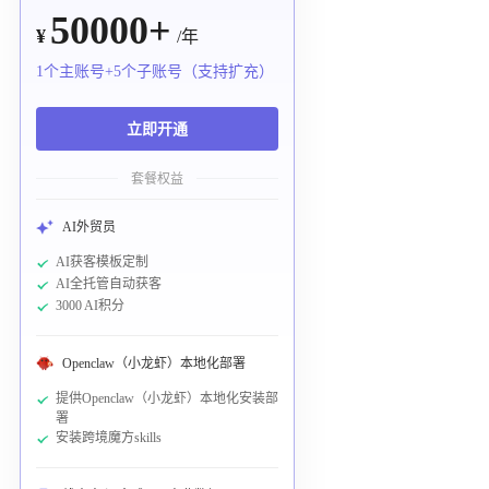
50000+
¥
/年
1个主账号+5个子账号（支持扩充）
立即开通
套餐权益
AI外贸员
AI获客模板定制
AI全托管自动获客
3000 AI积分
Openclaw（小龙虾）本地化部署
提供Openclaw（小龙虾）本地化安装部
署
安装跨境魔方skills