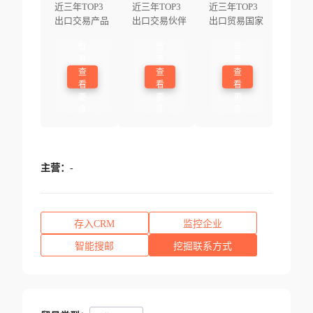
近三年TOP3
近三年TOP3
近三年TOP3
出口交易产品
出口交易伙伴
出口贸易国家
登
登
登
录
录
录
查
查
查
看
看
看
更
更
更
多
多
多
主营：
-
存入CRM
监控企业
智能搜邮
挖掘联系方式