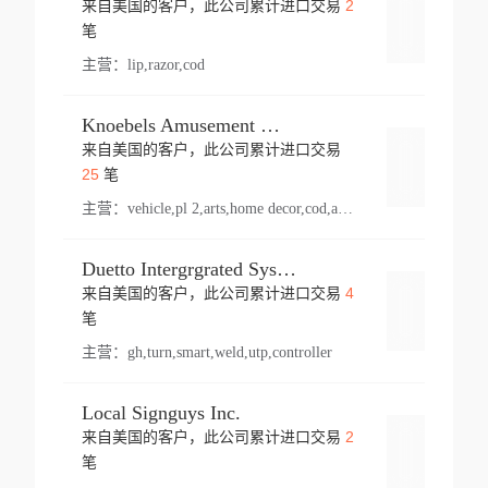
2
来自美国的客户，此公司累计进口交易
登录
笔
主营：
lip,razor,cod
Knoebels Amusement Resort
来自美国的客户，此公司累计进口交易
登录
25
笔
主营：
vehicle,pl 2,arts,home decor,cod,amusement ride,sea
Duetto Intergrgrated Systems Inc.
4
来自美国的客户，此公司累计进口交易
登录
笔
主营：
gh,turn,smart,weld,utp,controller
Local Signguys Inc.
2
来自美国的客户，此公司累计进口交易
登录
笔