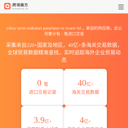
2026yukay tarim makialari
yukay tarim makialari pazarlama ve ticaret ltd.，来自的供应商，此公
司累计有
-
笔进口交易
采集来自220+国家及地区，40亿+条海关交易数据，
全球贸易数据精准查找，实时追踪海外企业贸易动
态
0
40
笔
亿+
进口交易记录
海关交易数据
3.9
4
亿+
亿+