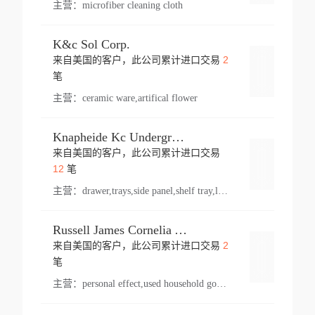
主营：
microfiber cleaning cloth
K&c Sol Corp.
2
来自美国的客户，此公司累计进口交易
登录
笔
主营：
ceramic ware,artifical flower
Knapheide Kc Underground
来自美国的客户，此公司累计进口交易
登录
12
笔
主营：
drawer,trays,side panel,shelf tray,lock drawer,panel,for vehicle,telescopic slide,drawer shelf,equipment,shelf,automotive part
Russell James Cornelia Arlington Va
2
来自美国的客户，此公司累计进口交易
登录
笔
主营：
personal effect,used household goods