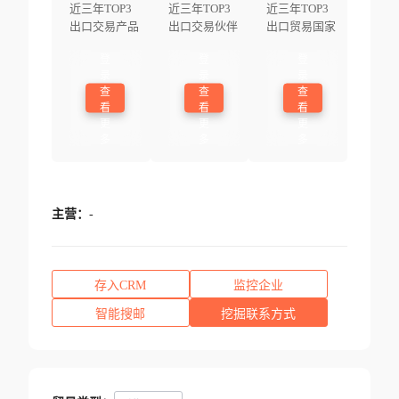
近三年TOP3
近三年TOP3
近三年TOP3
出口交易产品
出口交易伙伴
出口贸易国家
登
登
登
录
录
录
查
查
查
看
看
看
更
更
更
多
多
多
主营：
-
存入CRM
监控企业
智能搜邮
挖掘联系方式