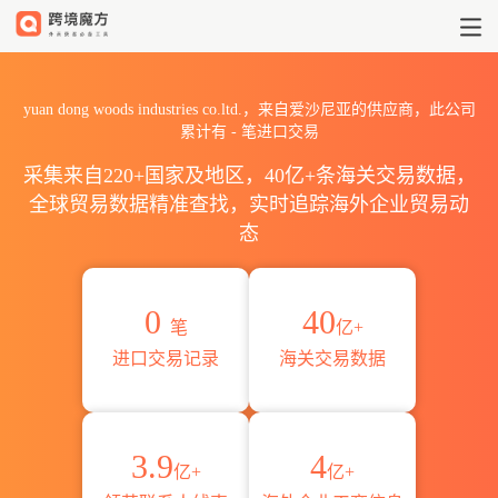
2026yuan dong woods indu
yuan dong woods industries co.ltd.，来自爱沙尼亚的供应商，此公司
累计有
-
笔进口交易
采集来自220+国家及地区，40亿+条海关交易数据，
全球贸易数据精准查找，实时追踪海外企业贸易动
态
0
40
笔
亿+
进口交易记录
海关交易数据
3.9
4
亿+
亿+