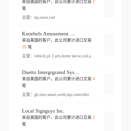
2
来自美国的客户，此公司累计进口交易
登录
笔
主营：
lip,razor,cod
Knoebels Amusement Resort
来自美国的客户，此公司累计进口交易
登录
25
笔
主营：
vehicle,pl 2,arts,home decor,cod,amusement ride,sea
Duetto Intergrgrated Systems Inc.
4
来自美国的客户，此公司累计进口交易
登录
笔
主营：
gh,turn,smart,weld,utp,controller
Local Signguys Inc.
2
来自美国的客户，此公司累计进口交易
登录
笔