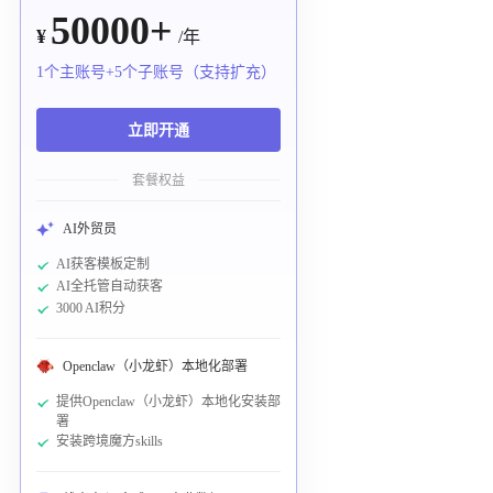
50000+
¥
/年
1个主账号+5个子账号（支持扩充）
立即开通
套餐权益
AI外贸员
AI获客模板定制
AI全托管自动获客
3000 AI积分
Openclaw（小龙虾）本地化部署
提供Openclaw（小龙虾）本地化安装部
署
安装跨境魔方skills