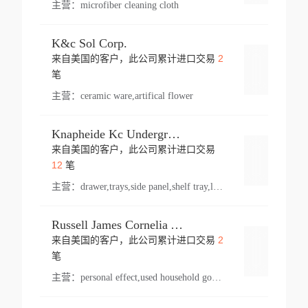
主营：
microfiber cleaning cloth
K&c Sol Corp.
2
来自美国的客户，此公司累计进口交易
登录
笔
主营：
ceramic ware,artifical flower
Knapheide Kc Underground
来自美国的客户，此公司累计进口交易
登录
12
笔
主营：
drawer,trays,side panel,shelf tray,lock drawer,panel,for vehicle,telescopic slide,drawer shelf,equipment,shelf,automotive part
Russell James Cornelia Arlington Va
2
来自美国的客户，此公司累计进口交易
登录
笔
主营：
personal effect,used household goods