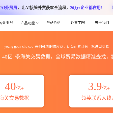
方
AI外贸员
，让AI接管外贸获客全流程，
20万+企业都在用！
App企业号
产品价格
外贸学院
关于我们
产品功能
海关进出口数据统计_贸易概览_贸易区域伙伴
young gook cho co，来自韩国的供应商，此公司累计有
-
笔进口交易
区，40亿+条海关交易数据，全球贸易数据精准查找
40
3.9
亿+
亿+
海关交易数据
领英联系人线