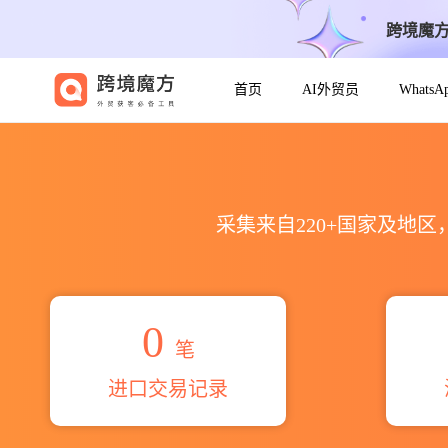
跨境魔
首页
AI外贸员
Whats
2026young gook cho co
采集来自220+国家及地
0
笔
进口交易记录