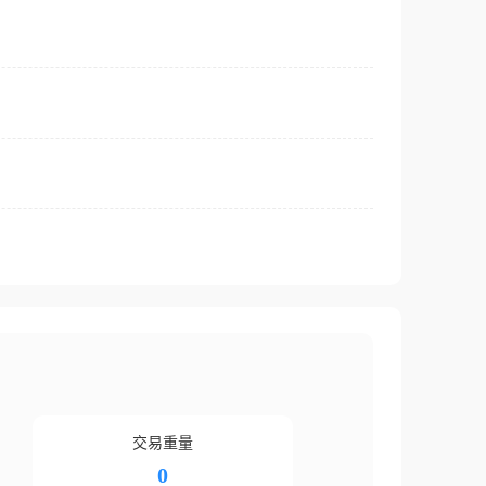
交易重量
0