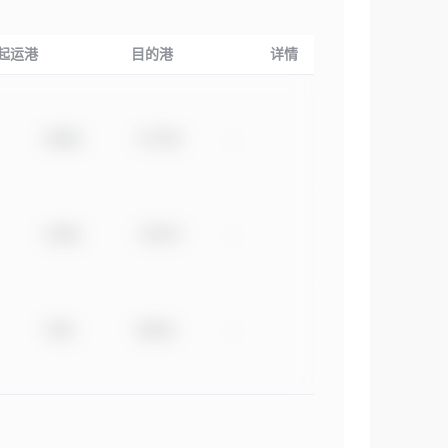
起运港
目的港
详情