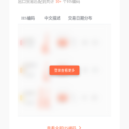
出口贸易匹配到共计
10+
个HS编码
HS编码
中文描述
交易日期分布
TOP
登录查看更多
查看全部HS编码