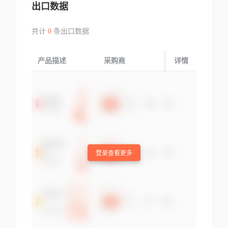
出口数据
共计
0
条出口数据
产品描述
采购商
起运国/地区
详情
登录查看更多