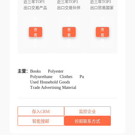
近三年TOP3
近三年TOP3
近三年TOP3
出口交易产品
出口交易伙伴
出口贸易国家
登
登
登
录
录
录
查
查
查
看
看
看
更
更
更
多
多
多
主营：
Books
Polyester
Polyurethane
Clothes
Pu
Used Household Goods
Trade Advertising Material
存入CRM
监控企业
智能搜邮
挖掘联系方式