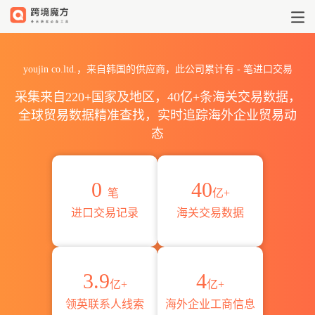
2026youjin co.ltd.海关进
youjin co.ltd.，来自韩国的供应商，此公司累计有
-
笔进口交易
采集来自220+国家及地区，40亿+条海关交易数据，
全球贸易数据精准查找，实时追踪海外企业贸易动
态
0
40
笔
亿+
进口交易记录
海关交易数据
3.9
4
亿+
亿+
领英联系人线索
海外企业工商信息