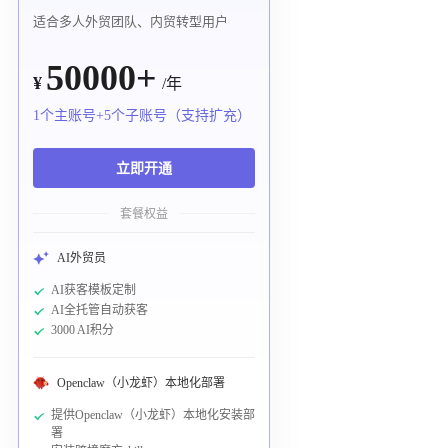
适合多人外贸团队、内贸转型用户
50000+
¥
/年
1个主账号+5个子账号（支持扩充）
立即开通
套餐权益
AI外贸员
AI获客模板定制
AI全托管自动获客
3000 AI积分
Openclaw（小龙虾）本地化部署
提供Openclaw（小龙虾）本地化安装部
署