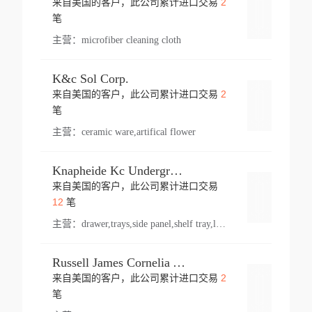
2
来自美国的客户，此公司累计进口交易
登录
笔
主营：
microfiber cleaning cloth
K&c Sol Corp.
2
来自美国的客户，此公司累计进口交易
登录
笔
主营：
ceramic ware,artifical flower
Knapheide Kc Underground
来自美国的客户，此公司累计进口交易
登录
12
笔
主营：
drawer,trays,side panel,shelf tray,lock drawer,panel,for vehicle,telescopic slide,drawer shelf,equipment,shelf,automotive part
Russell James Cornelia Arlington Va
2
来自美国的客户，此公司累计进口交易
登录
笔