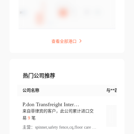
查看全部港口
热门公司推荐
公司名称
与**匹配交易
P.don Transfreight International
来自菲律宾的客户，此公司累计进口交
登录
9
易
笔
主营：
spinner,safety fence,cq,floor care machine,cargo,welded steel,web,essential,ratchet tie down,contact email,creatine monohydrate,x 50,bag,paper cups lid,erti,500 c,plush toy,steel wire,webbing,otr tyre,s8,food packaging,edmonton,quad,pc,floor cleaner,carton paper cup,wood pack,auto par,bar chair,oven,fitness products,leisure chair,canada,bicycle,rovin,pickup truck,rat,cover,carton,plastic lid,battery,ride on car,oil gas well,hat,pet cage,n tr,ionic,shoes tel,acrylic bathtub,microvit,fans,lumen,wheels,gin,tdr,tpo,llysine,hot,bur,bonnell spring,g class,dumbbell,condenser,s5,cleaner vacuum,d fence,board,wood,promi,swir,ail,orchard,mattres,cash,microfiber bathrobe,vacuum cleaner floor,access door,pad,wood packing,carton toy,gas well,cotton,freight prepaid,sga,heat exchange,mat,psn,al em,glc,lifting table,cod,plastic shell,wire po,foam,ladies knitted dress,rim,a1,roller,spare part,t 80,waterproof terminal,barbell set,vehicle,bicycle tire,go game,led light,computer chair,block mesh,stainless steel,ape,steel wire rope,carton paper box,ladies knitted pullover,threonine feed grade,electrical appliance,eyebolt,casing,rubber duck,ball,8 port,pet bottle,box steel,scaffolding parts,packing material,na e,polyester knit,blouse,d jack,vacuum flask,lip,aite,fruit plate,steel frame,sealing,mesh,s14,textile,office chair,pendant light,jet,bar stool,furniture,aluminium,wallet,carton pot,tool box,brand new tire,brightway,tria,strea,prop,fishing products,car bumper,butter,fog lamp cover,yofc,tableware,plastic,plastic bottle spray,fireplace,natural stone products,t sp,pullover,aluminium pan,massage product,spotlight,finned tube bundle,table,wood stick,high pressure cleaner,auto part,welded wire mesh,chinese medicine,mater,tsc,sea,cable,glove,supplies,kelvin,sacom,hot dipped galvanized steel pipe,ring wire,pright,rush,ion,paper bag,ring,cup sleeve,oil,gmh,car step,cabinet,leisure table,ladies knit top,sol,electric bicycle,pera,feed grade,air purifier,stanc,storage box,no wooden,pdo,iu,aluminium sheet,k2,p1,s 50,dj,vacuum cleaner,nylon bag,insulat,power,cleaner,hpa,molded,control arm,import,octg,s 99,tablecloth,screw,flail mower,dining chair,l ap,butyl inner tube,ppo,20 sp,wire lock accessories,mattress fabric,kitchen,s7,frame,steel,carton plastic,ipm,electrical cabinet,wear strip,racks,brand tire,tin,packaging material,ys,anji,ceramics product,metal furniture,sebacic acid,umber,flap,ladies knitted,bun pan,chemical substance,lusin,country of origin,edt,unica,stainless steel wire,weld,dire,ai r,poncho,toy car,chemical,t code,s corporation,oem,chinese herb,fly,hydrochloride,ppe,grille,lifting,socks,lighting,ale,unit,hood,stud,aircool,s glass fiber,brass valve valve,tssu,cotton bag,aka,gh,slusher,sporting good,bar stools,n steel,nonwoven bag,essar,ladies knitted skirt,light mouse,drilling,spin bike,sling,insulation tubing,string wound filter cartridge,door frame,u post,optical fibre cable,glass,md,kumho,synthetic grass,shoes,cific,mobil,carton box,fence panel,new tire,chi