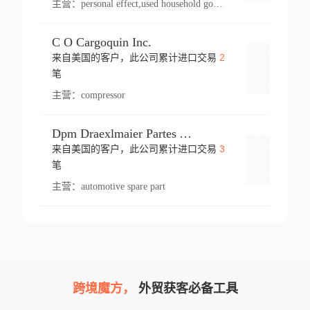
主营：
personal effect,used household goods
C O Cargoquin Inc.
2
来自美国的客户，此公司累计进口交易
登录
笔
主营：
compressor
Dpm Draexlmaier Partes Automotrices Corr Ind Huejotzingo
3
来自美国的客户，此公司累计进口交易
登录
笔
主营：
automotive spare part
跨境魔方，
外贸获客必备工具