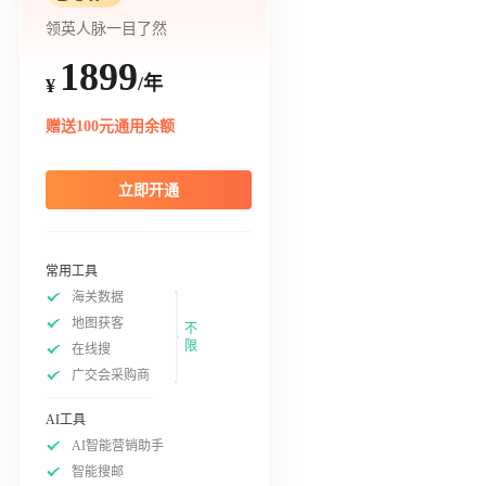
领英人脉一目了然
1899
/年
¥
赠送100元通用余额
立即开通
常用工具
海关数据
地图获客
不
限
在线搜
广交会采购商
AI工具
AI智能营销助手
智能搜邮