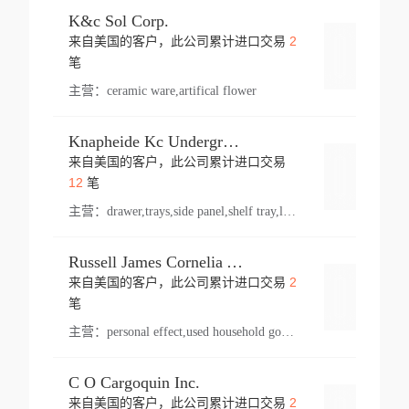
K&c Sol Corp.
2
来自美国的客户，此公司累计进口交易
登录
笔
主营：
ceramic ware,artifical flower
Knapheide Kc Underground
来自美国的客户，此公司累计进口交易
登录
12
笔
主营：
drawer,trays,side panel,shelf tray,lock drawer,panel,for vehicle,telescopic slide,drawer shelf,equipment,shelf,automotive part
Russell James Cornelia Arlington Va
2
来自美国的客户，此公司累计进口交易
登录
笔
主营：
personal effect,used household goods
C O Cargoquin Inc.
2
来自美国的客户，此公司累计进口交易