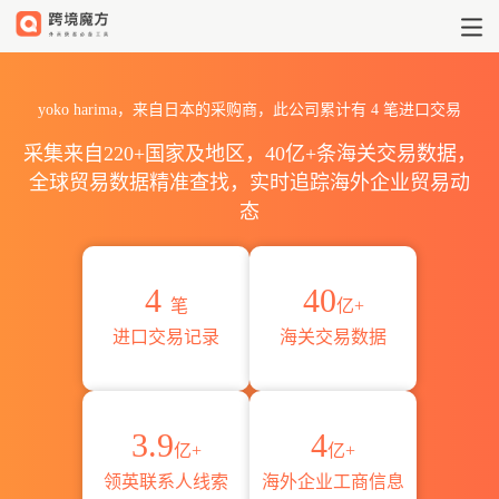
2026yoko harima海关进出口
yoko harima，来自日本的采购商，此公司累计有
4
笔进口交易
采集来自220+国家及地区，40亿+条海关交易数据，
全球贸易数据精准查找，实时追踪海外企业贸易动
态
4
40
笔
亿+
进口交易记录
海关交易数据
3.9
4
亿+
亿+
领英联系人线索
海外企业工商信息