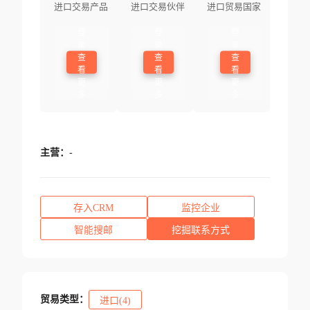
进口交易产品
进口交易伙伴
进口贸易国家
登
登
登
录
录
录
查
查
查
看
看
看
更
更
更
多
多
多
主营：
-
存入CRM
监控企业
智能搜邮
挖掘联系方式
贸易类型：
进口(4)