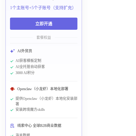
1个主账号+5个子账号（支持扩充）
立即开通
套餐权益
AI外贸员
AI获客模板定制
AI全托管自动获客
3000 AI积分
Openclaw（小龙虾）本地化部署
提供Openclaw（小龙虾）本地化安装部
署
安装跨境魔方skills
线索中心 全球B2B商业数据
海关数据