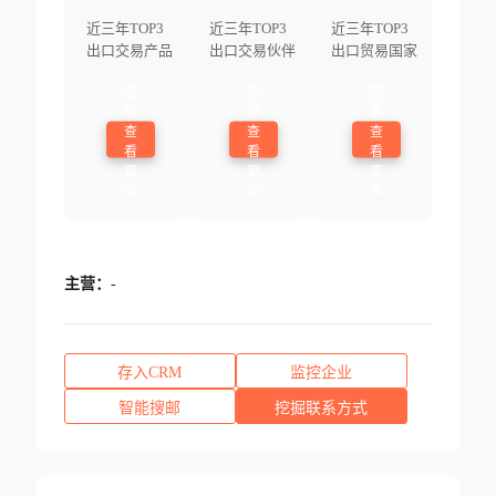
近三年TOP3
近三年TOP3
近三年TOP3
出口交易产品
出口交易伙伴
出口贸易国家
登
登
登
录
录
录
查
查
查
看
看
看
更
更
更
多
多
多
主营：
-
存入CRM
监控企业
智能搜邮
挖掘联系方式