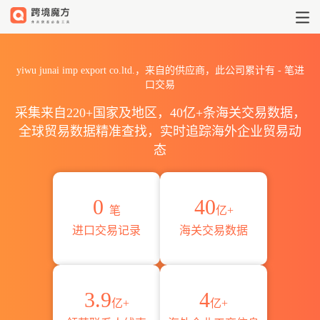
2026yiwu junai imp expo
yiwu junai imp export co.ltd.，来自的供应商，此公司累计有
-
笔进
口交易
采集来自220+国家及地区，40亿+条海关交易数据，
全球贸易数据精准查找，实时追踪海外企业贸易动
态
0
40
笔
亿+
进口交易记录
海关交易数据
3.9
4
亿+
亿+