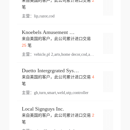
2
来自美国的客户，此公司累计进口交易
登录
笔
主营：
lip,razor,cod
Knoebels Amusement Resort
来自美国的客户，此公司累计进口交易
登录
25
笔
主营：
vehicle,pl 2,arts,home decor,cod,amusement ride,sea
Duetto Intergrgrated Systems Inc.
4
来自美国的客户，此公司累计进口交易
登录
笔
主营：
gh,turn,smart,weld,utp,controller
Local Signguys Inc.
2
来自美国的客户，此公司累计进口交易
登录
笔