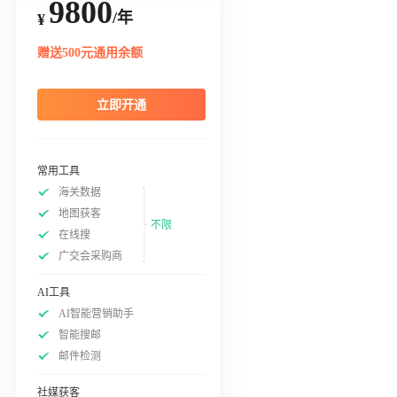
9800
/年
¥
赠送500元通用余额
立即开通
常用工具
海关数据
地图获客
不限
在线搜
广交会采购商
AI工具
AI智能营销助手
智能搜邮
邮件检测
社媒获客