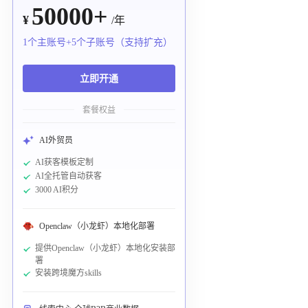
50000+
¥
/年
1个主账号+5个子账号（支持扩充）
立即开通
套餐权益
AI外贸员
AI获客模板定制
AI全托管自动获客
3000 AI积分
Openclaw（小龙虾）本地化部署
提供Openclaw（小龙虾）本地化安装部
署
安装跨境魔方skills