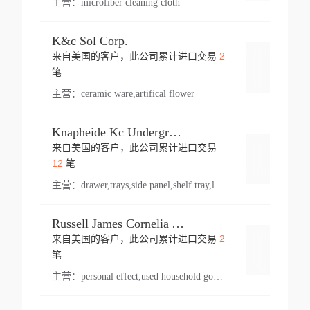
主营：
microfiber cleaning cloth
K&c Sol Corp.
2
来自美国的客户，此公司累计进口交易
登录
笔
主营：
ceramic ware,artifical flower
Knapheide Kc Underground
来自美国的客户，此公司累计进口交易
登录
12
笔
主营：
drawer,trays,side panel,shelf tray,lock drawer,panel,for vehicle,telescopic slide,drawer shelf,equipment,shelf,automotive part
Russell James Cornelia Arlington Va
2
来自美国的客户，此公司累计进口交易
登录
笔
主营：
personal effect,used household goods