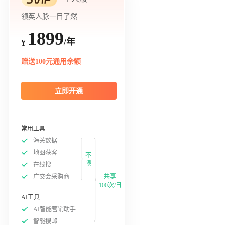
领英人脉一目了然
1899
/年
¥
赠送100元通用余额
立即开通
常用工具
海关数据
地图获客
不
限
在线搜
共享
广交会采购商
100次/日
AI工具
AI智能营销助手
智能搜邮