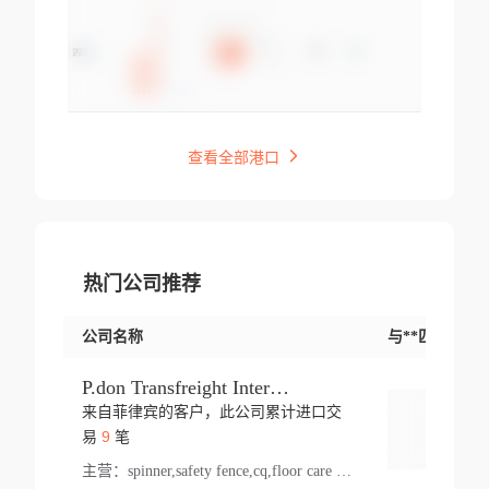
查看全部港口
热门公司推荐
公司名称
与**匹配交易
P.don Transfreight International
来自菲律宾的客户，此公司累计进口交
登录
9
易
笔
主营：
spinner,safety fence,cq,floor care machine,cargo,welded steel,web,essential,ratchet tie down,contact email,creatine monohydrate,x 50,bag,paper cups lid,erti,500 c,plush toy,steel wire,webbing,otr tyre,s8,food packaging,edmonton,quad,pc,floor cleaner,carton paper cup,wood pack,auto par,bar chair,oven,fitness products,leisure chair,canada,bicycle,rovin,pickup truck,rat,cover,carton,plastic lid,battery,ride on car,oil gas well,hat,pet cage,n tr,ionic,shoes tel,acrylic bathtub,microvit,fans,lumen,wheels,gin,tdr,tpo,llysine,hot,bur,bonnell spring,g class,dumbbell,condenser,s5,cleaner vacuum,d fence,board,wood,promi,swir,ail,orchard,mattres,cash,microfiber bathrobe,vacuum cleaner floor,access door,pad,wood packing,carton toy,gas well,cotton,freight prepaid,sga,heat exchange,mat,psn,al em,glc,lifting table,cod,plastic shell,wire po,foam,ladies knitted dress,rim,a1,roller,spare part,t 80,waterproof terminal,barbell set,vehicle,bicycle tire,go game,led light,computer chair,block mesh,stainless steel,ape,steel wire rope,carton paper box,ladies knitted pullover,threonine feed grade,electrical appliance,eyebolt,casing,rubber duck,ball,8 port,pet bottle,box steel,scaffolding parts,packing material,na e,polyester knit,blouse,d jack,vacuum flask,lip,aite,fruit plate,steel frame,sealing,mesh,s14,textile,office chair,pendant light,jet,bar stool,furniture,aluminium,wallet,carton pot,tool box,brand new tire,brightway,tria,strea,prop,fishing products,car bumper,butter,fog lamp cover,yofc,tableware,plastic,plastic bottle spray,fireplace,natural stone products,t sp,pullover,aluminium pan,massage product,spotlight,finned tube bundle,table,wood stick,high pressure cleaner,auto part,welded wire mesh,chinese medicine,mater,tsc,sea,cable,glove,supplies,kelvin,sacom,hot dipped galvanized steel pipe,ring wire,pright,rush,ion,paper bag,ring,cup sleeve,oil,gmh,car step,cabinet,leisure table,ladies knit top,sol,electric bicycle,pera,feed grade,air purifier,stanc,storage box,no wooden,pdo,iu,aluminium sheet,k2,p1,s 50,dj,vacuum cleaner,nylon bag,insulat,power,cleaner,hpa,molded,control arm,import,octg,s 99,tablecloth,screw,flail mower,dining chair,l ap,butyl inner tube,ppo,20 sp,wire lock accessories,mattress fabric,kitchen,s7,frame,steel,carton plastic,ipm,electrical cabinet,wear strip,racks,brand tire,tin,packaging material,ys,anji,ceramics product,metal furniture,sebacic acid,umber,flap,ladies knitted,bun pan,chemical substance,lusin,country of origin,edt,unica,stainless steel wire,weld,dire,ai r,poncho,toy car,chemical,t code,s corporation,oem,chinese herb,fly,hydrochloride,ppe,grille,lifting,socks,lighting,ale,unit,hood,stud,aircool,s glass fiber,brass valve valve,tssu,cotton bag,aka,gh,slusher,sporting good,bar stools,n steel,nonwoven bag,essar,ladies knitted skirt,light mouse,drilling,spin bike,sling,insulation tubing,string wound filter cartridge,door frame,u post,optical fibre cable,glass,md,kumho,synthetic grass,shoes,cific,mobil,carton box,fence panel,new tire,chi