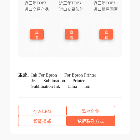
近三年TOP3
近三年TOP3
近三年TOP3
进口交易产品
进口交易伙伴
进口贸易国家
登
登
登
录
录
录
查
查
查
看
看
看
更
更
更
多
多
多
主营：
Ink For Epson
For Epson Printer
Jet
Sublimation
Printer
Sublimation Ink
Lima
Ion
存入CRM
监控企业
智能搜邮
挖掘联系方式