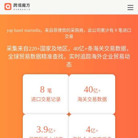
2026yap hazel marizell
yap hazel marizella，来自菲律宾的采购商，此公司累计有
8
笔进口
交易
采集来自220+国家及地区，40亿+条海关交易数据，
全球贸易数据精准查找，实时追踪海外企业贸易动
态
8
40
笔
亿+
进口交易记录
海关交易数据
3.9
4
亿+
亿+