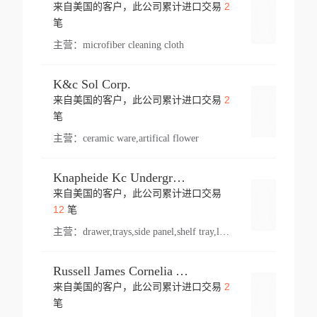
2
来自美国的客户，此公司累计进口交易
登录
笔
主营：
microfiber cleaning cloth
K&c Sol Corp.
2
来自美国的客户，此公司累计进口交易
登录
笔
主营：
ceramic ware,artifical flower
Knapheide Kc Underground
来自美国的客户，此公司累计进口交易
登录
12
笔
主营：
drawer,trays,side panel,shelf tray,lock drawer,panel,for vehicle,telescopic slide,drawer shelf,equipment,shelf,automotive part
Russell James Cornelia Arlington Va
2
来自美国的客户，此公司累计进口交易
登录
笔