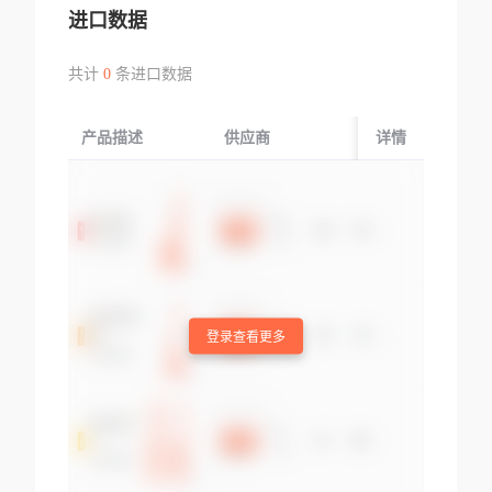
进口数据
共计
0
条进口数据
产品描述
供应商
起运国/地区
详情
登录查看更多