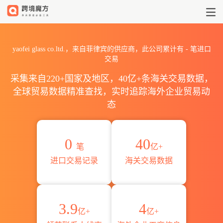
2026yaofei glass co.lt
yaofei glass co.ltd.，来自菲律宾的供应商，此公司累计有
-
笔进口
交易
采集来自220+国家及地区，40亿+条海关交易数据，
全球贸易数据精准查找，实时追踪海外企业贸易动
态
0
40
笔
亿+
进口交易记录
海关交易数据
3.9
4
亿+
亿+