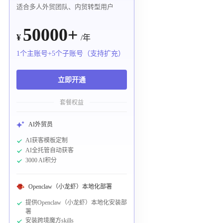
适合多人外贸团队、内贸转型用户
50000+
¥
/年
1个主账号+5个子账号（支持扩充）
立即开通
套餐权益
AI外贸员
AI获客模板定制
AI全托管自动获客
3000 AI积分
Openclaw（小龙虾）本地化部署
提供Openclaw（小龙虾）本地化安装部
署
安装跨境魔方skills