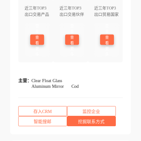
近三年TOP3
近三年TOP3
近三年TOP3
出口交易产品
出口交易伙伴
出口贸易国家
登
登
登
录
录
录
查
查
查
看
看
看
更
更
更
多
多
多
主营：
Clear Float Glass
Aluminum Mirror
Cod
存入CRM
监控企业
智能搜邮
挖掘联系方式