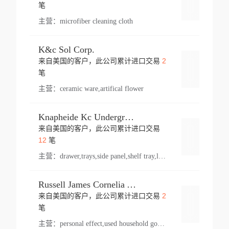
登录
笔
主营：
microfiber cleaning cloth
K&c Sol Corp.
2
来自美国的客户，此公司累计进口交易
登录
笔
主营：
ceramic ware,artifical flower
Knapheide Kc Underground
来自美国的客户，此公司累计进口交易
登录
12
笔
主营：
drawer,trays,side panel,shelf tray,lock drawer,panel,for vehicle,telescopic slide,drawer shelf,equipment,shelf,automotive part
Russell James Cornelia Arlington Va
2
来自美国的客户，此公司累计进口交易
登录
笔
主营：
personal effect,used household goods