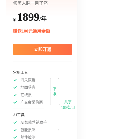
领英人脉一目了然
1899
/年
¥
赠送100元通用余额
立即开通
常用工具
海关数据
地图获客
不
限
在线搜
共享
广交会采购商
100次/日
AI工具
AI智能营销助手
智能搜邮
邮件检测