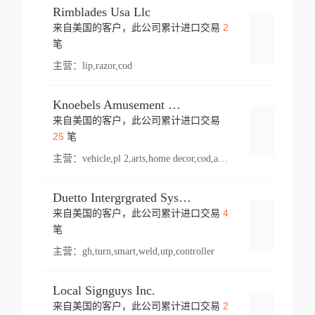
Rimblades Usa Llc
2
来自美国的客户，此公司累计进口交易
登录
笔
主营：
lip,razor,cod
Knoebels Amusement Resort
来自美国的客户，此公司累计进口交易
登录
25
笔
主营：
vehicle,pl 2,arts,home decor,cod,amusement ride,sea
Duetto Intergrgrated Systems Inc.
4
来自美国的客户，此公司累计进口交易
登录
笔
主营：
gh,turn,smart,weld,utp,controller
Local Signguys Inc.
2
来自美国的客户，此公司累计进口交易