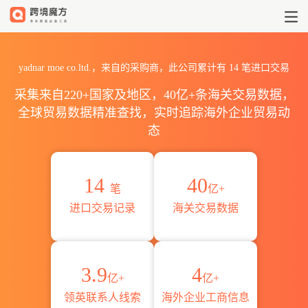
2026yadnar moe co.ltd
yadnar moe co.ltd.，来自的采购商，此公司累计有
14
笔进口交易
采集来自220+国家及地区，40亿+条海关交易数据，
全球贸易数据精准查找，实时追踪海外企业贸易动
态
14
40
笔
亿+
进口交易记录
海关交易数据
3.9
4
亿+
亿+
领英联系人线索
海外企业工商信息