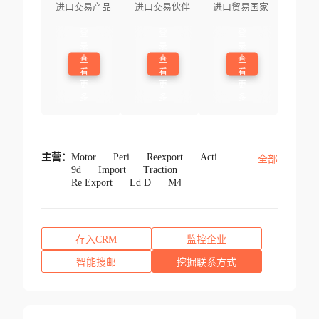
进口交易产品
进口交易伙伴
进口贸易国家
登
登
登
录
录
录
查
查
查
看
看
看
更
更
更
多
多
多
主营：
Motor
Peri
Reexport
Acti
全部
9d
Import
Traction
Re Export
Ld D
M4
存入CRM
监控企业
智能搜邮
挖掘联系方式