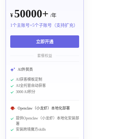
50000+
¥
/年
1个主账号+5个子账号（支持扩充）
立即开通
套餐权益
AI外贸员
AI获客模板定制
AI全托管自动获客
3000 AI积分
Openclaw（小龙虾）本地化部署
提供Openclaw（小龙虾）本地化安装部
署
安装跨境魔方skills