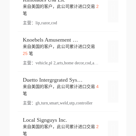
2
来自美国的客户，此公司累计进口交易
登录
笔
主营：
lip,razor,cod
Knoebels Amusement Resort
来自美国的客户，此公司累计进口交易
登录
25
笔
主营：
vehicle,pl 2,arts,home decor,cod,amusement ride,sea
Duetto Intergrgrated Systems Inc.
4
来自美国的客户，此公司累计进口交易
登录
笔
主营：
gh,turn,smart,weld,utp,controller
Local Signguys Inc.
2
来自美国的客户，此公司累计进口交易
登录
笔