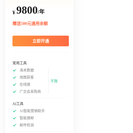
9800
/年
¥
赠送500元通用余额
立即开通
常用工具
海关数据
地图获客
不限
在线搜
广交会采购商
AI工具
AI智能营销助手
智能搜邮
邮件检测