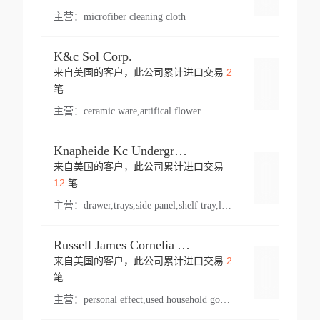
主营：
microfiber cleaning cloth
K&c Sol Corp.
2
来自美国的客户，此公司累计进口交易
登录
笔
主营：
ceramic ware,artifical flower
Knapheide Kc Underground
来自美国的客户，此公司累计进口交易
登录
12
笔
主营：
drawer,trays,side panel,shelf tray,lock drawer,panel,for vehicle,telescopic slide,drawer shelf,equipment,shelf,automotive part
Russell James Cornelia Arlington Va
2
来自美国的客户，此公司累计进口交易
登录
笔
主营：
personal effect,used household goods