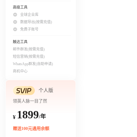
高级工具
全球企业库
数据导出(按需充值)
免费子账号
触达工具
邮件群发(按需充值)
短信营销(按需充值)
WhatsApp群发(自助申请)
商机中心
个人版
领英人脉一目了然
1899
/年
¥
赠送100元通用余额