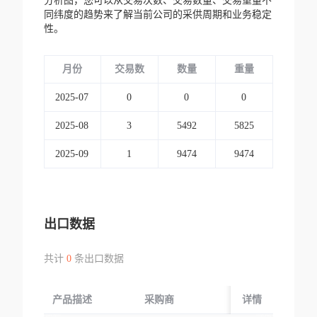
分析图，您可以从交易次数、交易数量、交易重量不
同纬度的趋势来了解当前公司的采供周期和业务稳定
性。
月份
交易数
数量
重量
2025-07
0
0
0
2025-08
3
5492
5825
2025-09
1
9474
9474
出口数据
共计
0
条出口数据
产品描述
采购商
起运国/地区
详情