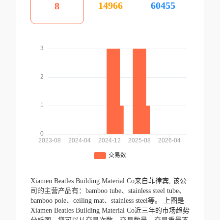
14966
60455
8
Xiamen Beatles Building Material Co来自菲律宾,
该公
司的主营产品有：bamboo tube、stainless steel tube、
bamboo pole、ceiling mat、stainless steel等。
上图是
Xiamen Beatles Building Material Co近三年的市场趋势