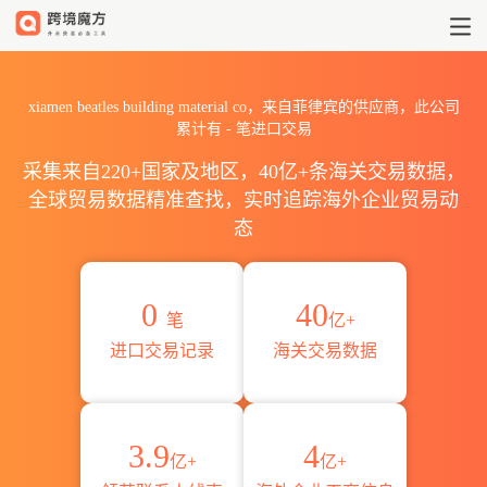
2026xiamen beatles build
xiamen beatles building material co，来自菲律宾的供应商，此公司
累计有
-
笔进口交易
采集来自220+国家及地区，40亿+条海关交易数据，
全球贸易数据精准查找，实时追踪海外企业贸易动
态
0
40
笔
亿+
进口交易记录
海关交易数据
3.9
4
亿+
亿+