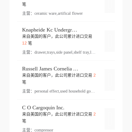
登录
笔
主营：
ceramic ware,artifical flower
Knapheide Kc Underground
来自美国的客户，此公司累计进口交易
登录
12
笔
主营：
drawer,trays,side panel,shelf tray,lock drawer,panel,for vehicle,telescopic slide,drawer shelf,equipment,shelf,automotive part
Russell James Cornelia Arlington Va
2
来自美国的客户，此公司累计进口交易
登录
笔
主营：
personal effect,used household goods
C O Cargoquin Inc.
2
来自美国的客户，此公司累计进口交易
登录
笔
主营：
compressor