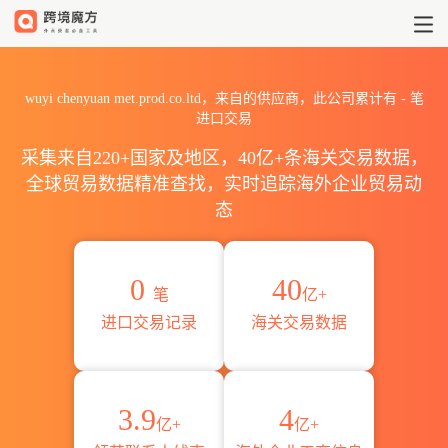
2026wuyi chenyuan met.p
wuyi chenyuan met.prod.co.ltd，来自的供应商，此公司累计有
-
笔
进口交易
采集来自220+国家及地区，40亿+条海关交易数据，
全球贸易数据精准查找，实时追踪海外企业贸易动
态
0
40
笔
亿+
进口交易记录
海关交易数据
3.9
4
亿+
亿+