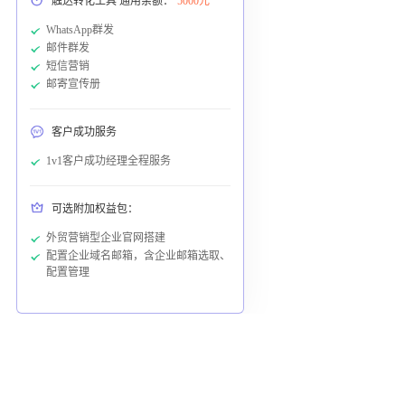
触达转化工具 通用余额：
5000元
WhatsApp群发
邮件群发
短信营销
邮寄宣传册
客户成功服务
1v1客户成功经理全程服务
可选附加权益包：
外贸营销型企业官网搭建
配置企业域名邮箱，含企业邮箱选取、
配置管理