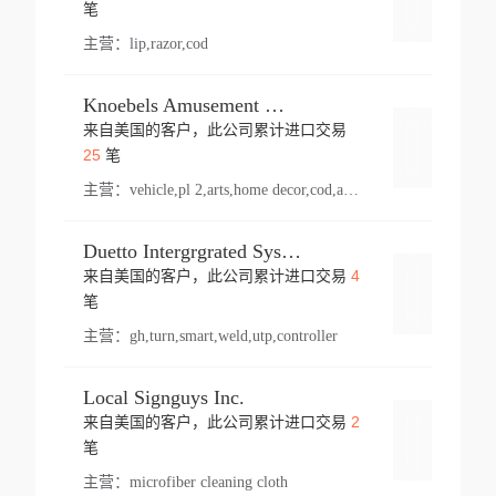
登录
笔
主营：
lip,razor,cod
Knoebels Amusement Resort
来自美国的客户，此公司累计进口交易
登录
25
笔
主营：
vehicle,pl 2,arts,home decor,cod,amusement ride,sea
Duetto Intergrgrated Systems Inc.
4
来自美国的客户，此公司累计进口交易
登录
笔
主营：
gh,turn,smart,weld,utp,controller
Local Signguys Inc.
2
来自美国的客户，此公司累计进口交易
登录
笔
主营：
microfiber cleaning cloth