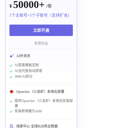
50000+
¥
/年
1个主账号+5个子账号（支持扩充）
立即开通
套餐权益
AI外贸员
AI获客模板定制
AI全托管自动获客
3000 AI积分
Openclaw（小龙虾）本地化部署
提供Openclaw（小龙虾）本地化安装部
署
安装跨境魔方skills
线索中心 全球B2B商业数据