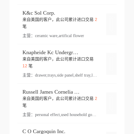
K&c Sol Corp.
2
来自美国的客户，此公司累计进口交易
登录
笔
主营：
ceramic ware,artifical flower
Knapheide Kc Underground
来自美国的客户，此公司累计进口交易
登录
12
笔
主营：
drawer,trays,side panel,shelf tray,lock drawer,panel,for vehicle,telescopic slide,drawer shelf,equipment,shelf,automotive part
Russell James Cornelia Arlington Va
2
来自美国的客户，此公司累计进口交易
登录
笔
主营：
personal effect,used household goods
C O Cargoquin Inc.