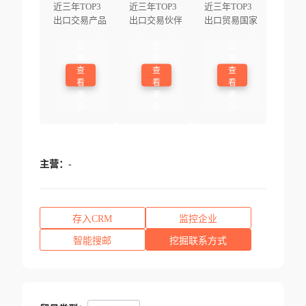
近三年TOP3
近三年TOP3
近三年TOP3
出口交易产品
出口交易伙伴
出口贸易国家
登
登
登
录
录
录
查
查
查
看
看
看
更
更
更
多
多
多
主营：
-
存入CRM
监控企业
智能搜邮
挖掘联系方式