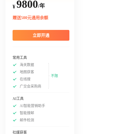
9800
/年
¥
赠送500元通用余额
立即开通
常用工具
海关数据
地图获客
不限
在线搜
广交会采购商
AI工具
AI智能营销助手
智能搜邮
邮件检测
社媒获客