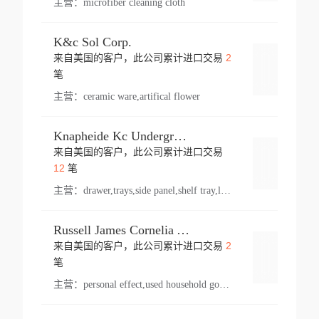
主营：
microfiber cleaning cloth
K&c Sol Corp.
2
来自美国的客户，此公司累计进口交易
登录
笔
主营：
ceramic ware,artifical flower
Knapheide Kc Underground
来自美国的客户，此公司累计进口交易
登录
12
笔
主营：
drawer,trays,side panel,shelf tray,lock drawer,panel,for vehicle,telescopic slide,drawer shelf,equipment,shelf,automotive part
Russell James Cornelia Arlington Va
2
来自美国的客户，此公司累计进口交易
登录
笔
主营：
personal effect,used household goods