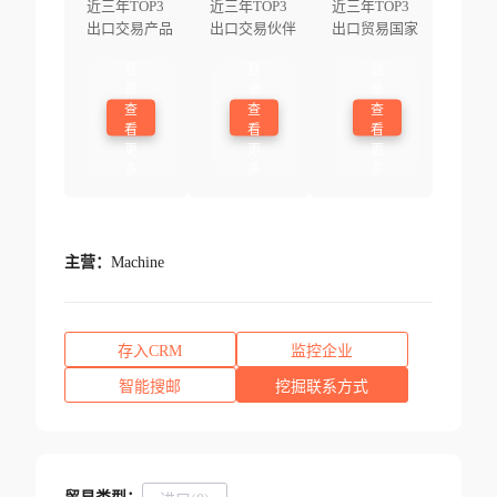
近三年TOP3
近三年TOP3
近三年TOP3
出口交易产品
出口交易伙伴
出口贸易国家
登
登
登
录
录
录
查
查
查
看
看
看
更
更
更
多
多
多
主营：
Machine
存入CRM
监控企业
智能搜邮
挖掘联系方式