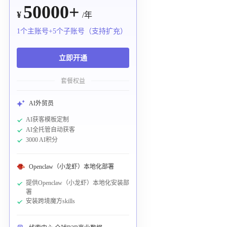
50000+
¥
/年
1个主账号+5个子账号（支持扩充）
立即开通
套餐权益
AI外贸员
AI获客模板定制
AI全托管自动获客
3000 AI积分
Openclaw（小龙虾）本地化部署
提供Openclaw（小龙虾）本地化安装部
署
安装跨境魔方skills