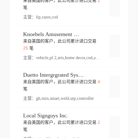
2
来自美国的客户，此公司累计进口交易
登录
笔
主营：
lip,razor,cod
Knoebels Amusement Resort
来自美国的客户，此公司累计进口交易
登录
25
笔
主营：
vehicle,pl 2,arts,home decor,cod,amusement ride,sea
Duetto Intergrgrated Systems Inc.
4
来自美国的客户，此公司累计进口交易
登录
笔
主营：
gh,turn,smart,weld,utp,controller
Local Signguys Inc.
2
来自美国的客户，此公司累计进口交易
登录
笔