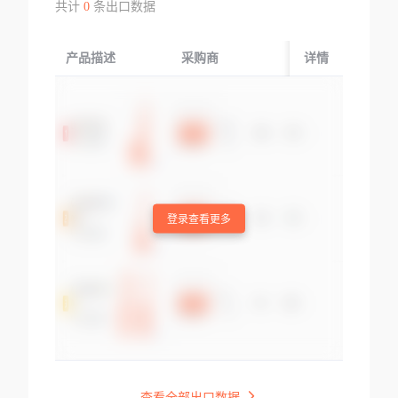
共计
0
条出口数据
产品描述
采购商
起运国/地区
详情
登录查看更多
查看全部出口数据