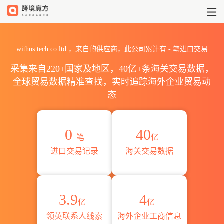
2026withus tech co.ltd
withus tech co.ltd.，来自的供应商，此公司累计有
-
笔进口交易
采集来自220+国家及地区，40亿+条海关交易数据，
全球贸易数据精准查找，实时追踪海外企业贸易动
态
0
40
笔
亿+
进口交易记录
海关交易数据
3.9
4
亿+
亿+
领英联系人线索
海外企业工商信息