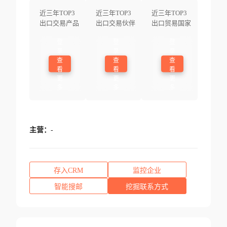
近三年TOP3
近三年TOP3
近三年TOP3
出口交易产品
出口交易伙伴
出口贸易国家
登
登
登
录
录
录
查
查
查
看
看
看
更
更
更
多
多
多
主营：
-
存入CRM
监控企业
智能搜邮
挖掘联系方式