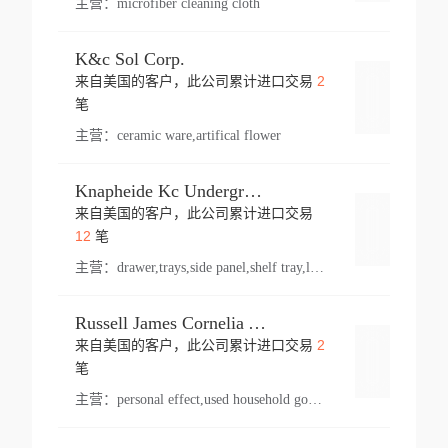
主营：
microfiber cleaning cloth
K&c Sol Corp.
2
来自美国的客户，此公司累计进口交易
登录
笔
主营：
ceramic ware,artifical flower
Knapheide Kc Underground
来自美国的客户，此公司累计进口交易
登录
12
笔
主营：
drawer,trays,side panel,shelf tray,lock drawer,panel,for vehicle,telescopic slide,drawer shelf,equipment,shelf,automotive part
Russell James Cornelia Arlington Va
2
来自美国的客户，此公司累计进口交易
登录
笔
主营：
personal effect,used household goods