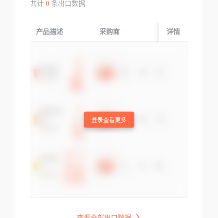
共计
0
条出口数据
产品描述
采购商
起运国/地区
详情
登录查看更多
查看全部出口数据