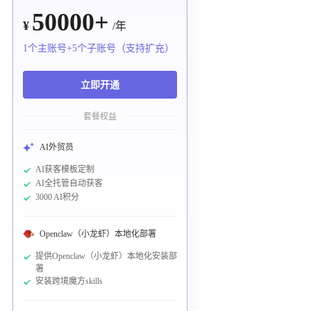
50000+
¥
/年
1个主账号+5个子账号（支持扩充）
立即开通
套餐权益
AI外贸员
AI获客模板定制
AI全托管自动获客
3000 AI积分
Openclaw（小龙虾）本地化部署
提供Openclaw（小龙虾）本地化安装部
署
安装跨境魔方skills