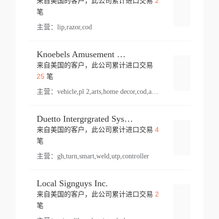
2
来自美国的客户，此公司累计进口交易
登录
笔
主营：
lip,razor,cod
Knoebels Amusement Resort
来自美国的客户，此公司累计进口交易
登录
25
笔
主营：
vehicle,pl 2,arts,home decor,cod,amusement ride,sea
Duetto Intergrgrated Systems Inc.
4
来自美国的客户，此公司累计进口交易
登录
笔
主营：
gh,turn,smart,weld,utp,controller
Local Signguys Inc.
2
来自美国的客户，此公司累计进口交易
登录
笔