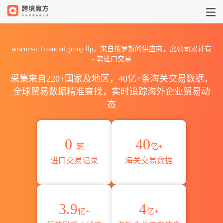
2026wisconsin financial
wisconsin financial group llp，来自俄罗斯的供应商，此公司累计有
-
笔进口交易
采集来自220+国家及地区，40亿+条海关交易数据，
全球贸易数据精准查找，实时追踪海外企业贸易动
态
0
40
笔
亿+
进口交易记录
海关交易数据
3.9
4
亿+
亿+