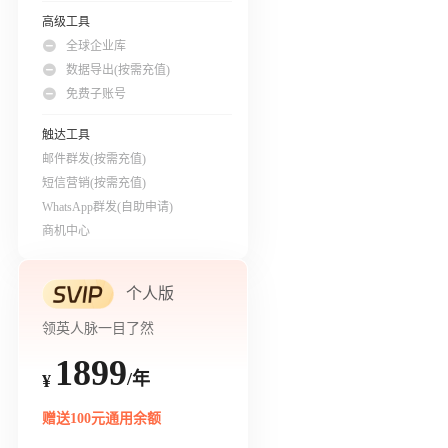
高级工具
全球企业库
数据导出(按需充值)
免费子账号
触达工具
邮件群发(按需充值)
短信营销(按需充值)
WhatsApp群发(自助申请)
商机中心
个人版
领英人脉一目了然
1899
/年
¥
赠送100元通用余额