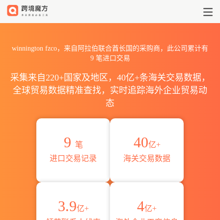
2026winnington fzco海关
winnington fzco，来自阿拉伯联合酋长国的采购商，此公司累计有
9
笔进口交易
采集来自220+国家及地区，40亿+条海关交易数据，
全球贸易数据精准查找，实时追踪海外企业贸易动
态
9
40
笔
亿+
进口交易记录
海关交易数据
3.9
4
亿+
亿+