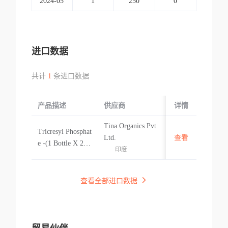
2024-05
1
250
0
进口数据
共计
1
条进口数据
产品描述
供应商
起运国/地区
详情
Tina Organics Pvt
Tricresyl Phosphat
印度
F
Ltd.
查看
e -(1 Bottle X 250
印度
Gms Each)
查看全部进口数据