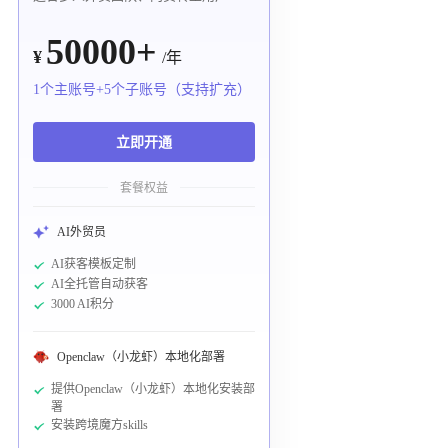
50000+
¥
/年
1个主账号+5个子账号（支持扩充）
立即开通
套餐权益
AI外贸员
AI获客模板定制
AI全托管自动获客
3000 AI积分
Openclaw（小龙虾）本地化部署
提供Openclaw（小龙虾）本地化安装部
署
安装跨境魔方skills