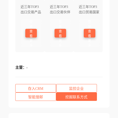
近三年TOP3
近三年TOP3
近三年TOP3
出口交易产品
出口交易伙伴
出口贸易国家
登
登
登
录
录
录
查
查
查
看
看
看
更
更
更
多
多
多
主营：
-
存入CRM
监控企业
智能搜邮
挖掘联系方式