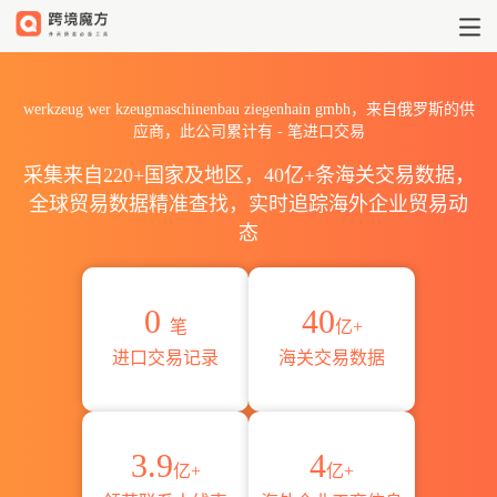
2026werkzeug wer kzeugma
werkzeug wer kzeugmaschinenbau ziegenhain gmbh，来自俄罗斯的供
应商，此公司累计有
-
笔进口交易
采集来自220+国家及地区，40亿+条海关交易数据，
全球贸易数据精准查找，实时追踪海外企业贸易动
态
0
40
笔
亿+
进口交易记录
海关交易数据
3.9
4
亿+
亿+