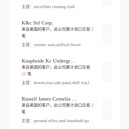
主营：
microfiber cleaning cloth
K&c Sol Corp.
2
来自美国的客户，此公司累计进口交易
登录
笔
主营：
ceramic ware,artifical flower
Knapheide Kc Underground
来自美国的客户，此公司累计进口交易
登录
12
笔
主营：
drawer,trays,side panel,shelf tray,lock drawer,panel,for vehicle,telescopic slide,drawer shelf,equipment,shelf,automotive part
Russell James Cornelia Arlington Va
2
来自美国的客户，此公司累计进口交易
登录
笔
主营：
personal effect,used household goods