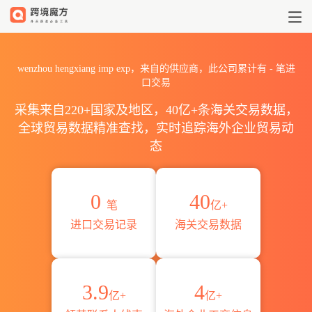
2026wenzhou hengxiang 
wenzhou hengxiang imp exp，来自的供应商，此公司累计有
-
笔进
口交易
采集来自220+国家及地区，40亿+条海关交易数据，
全球贸易数据精准查找，实时追踪海外企业贸易动
态
0
40
笔
亿+
进口交易记录
海关交易数据
3.9
4
亿+
亿+