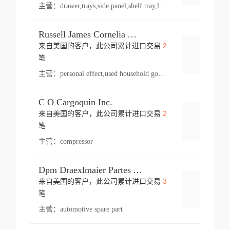
主营：
drawer,trays,side panel,shelf tray,lock drawer,panel,for vehicle,telescopic slide,drawer shelf,equipment,shelf,automotive part
Russell James Cornelia Arlington Va
2
来自美国的客户，此公司累计进口交易
登录
笔
主营：
personal effect,used household goods
C O Cargoquin Inc.
2
来自美国的客户，此公司累计进口交易
登录
笔
主营：
compressor
Dpm Draexlmaier Partes Automotrices Corr Ind Huejotzingo
3
来自美国的客户，此公司累计进口交易
登录
笔
主营：
automotive spare part