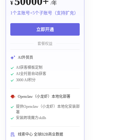
50000+
¥
/年
1个主账号+5个子账号（支持扩充）
立即开通
套餐权益
AI外贸员
AI获客模板定制
AI全托管自动获客
3000 AI积分
Openclaw（小龙虾）本地化部署
提供Openclaw（小龙虾）本地化安装部
署
安装跨境魔方skills
线索中心 全球B2B商业数据