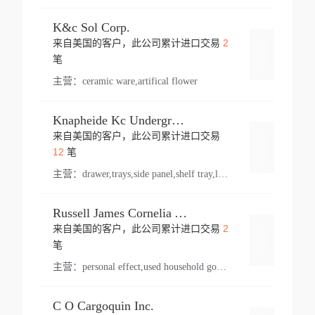
K&c Sol Corp.
2
来自美国的客户，此公司累计进口交易
登录
笔
主营：
ceramic ware,artifical flower
Knapheide Kc Underground
来自美国的客户，此公司累计进口交易
登录
12
笔
主营：
drawer,trays,side panel,shelf tray,lock drawer,panel,for vehicle,telescopic slide,drawer shelf,equipment,shelf,automotive part
Russell James Cornelia Arlington Va
2
来自美国的客户，此公司累计进口交易
登录
笔
主营：
personal effect,used household goods
C O Cargoquin Inc.