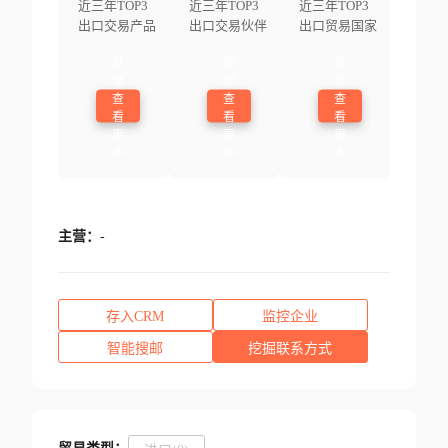
近三年TOP3
近三年TOP3
近三年TOP3
出口交易产品
出口交易伙伴
出口贸易国家
登
登
登
录
录
录
查
查
查
看
看
看
更
更
更
多
多
多
主营：
-
存入CRM
监控企业
智能搜邮
挖掘联系方式