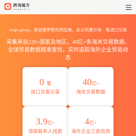
2026wego group海关进出口数
wego group，来自俄罗斯的供应商，此公司累计有
-
笔进口交易
采集来自220+国家及地区，40亿+条海关交易数据，
全球贸易数据精准查找，实时追踪海外企业贸易动
态
0
40
笔
亿+
进口交易记录
海关交易数据
3.9
4
亿+
亿+
领英联系人线索
海外企业工商信息