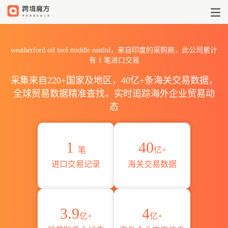
2026weatherford oil tool
weatherford oil tool middle eastltd，来自印度的采购商，此公司累计
有
1
笔进口交易
采集来自220+国家及地区，40亿+条海关交易数据，
全球贸易数据精准查找，实时追踪海外企业贸易动
态
1
40
笔
亿+
进口交易记录
海关交易数据
3.9
4
亿+
亿+