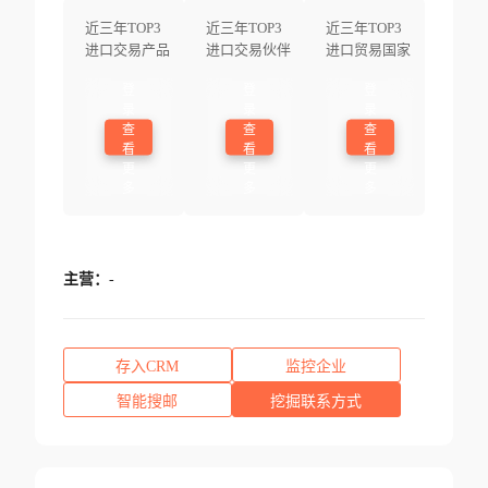
近三年TOP3
近三年TOP3
近三年TOP3
进口交易产品
进口交易伙伴
进口贸易国家
登
登
登
录
录
录
查
查
查
看
看
看
更
更
更
多
多
多
主营：
-
存入CRM
监控企业
智能搜邮
挖掘联系方式