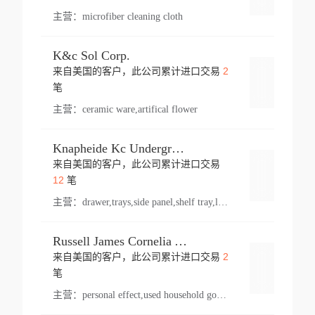
主营：
microfiber cleaning cloth
K&c Sol Corp.
2
来自美国的客户，此公司累计进口交易
登录
笔
主营：
ceramic ware,artifical flower
Knapheide Kc Underground
来自美国的客户，此公司累计进口交易
登录
12
笔
主营：
drawer,trays,side panel,shelf tray,lock drawer,panel,for vehicle,telescopic slide,drawer shelf,equipment,shelf,automotive part
Russell James Cornelia Arlington Va
2
来自美国的客户，此公司累计进口交易
登录
笔
主营：
personal effect,used household goods