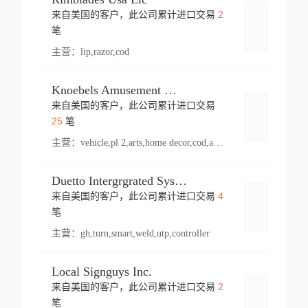
2
来自美国的客户，此公司累计进口交易
登录
笔
主营：
lip,razor,cod
Knoebels Amusement Resort
来自美国的客户，此公司累计进口交易
登录
25
笔
主营：
vehicle,pl 2,arts,home decor,cod,amusement ride,sea
Duetto Intergrgrated Systems Inc.
4
来自美国的客户，此公司累计进口交易
登录
笔
主营：
gh,turn,smart,weld,utp,controller
Local Signguys Inc.
2
来自美国的客户，此公司累计进口交易
登录
笔