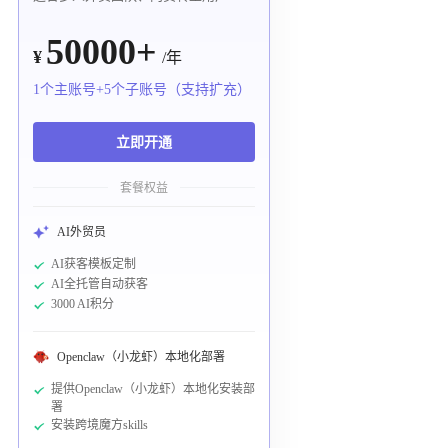
50000+
¥
/年
1个主账号+5个子账号（支持扩充）
立即开通
套餐权益
AI外贸员
AI获客模板定制
AI全托管自动获客
3000 AI积分
Openclaw（小龙虾）本地化部署
提供Openclaw（小龙虾）本地化安装部
署
安装跨境魔方skills