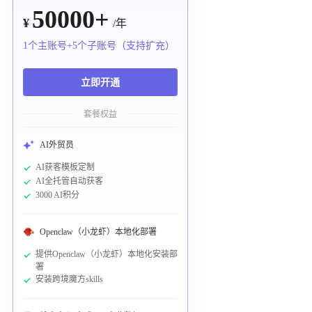
50000+
¥
/年
1个主账号+5个子账号（支持扩充）
立即开通
套餐权益
AI外贸员
AI获客模板定制
AI全托管自动获客
3000 AI积分
Openclaw（小龙虾）本地化部署
提供Openclaw（小龙虾）本地化安装部
署
安装跨境魔方skills