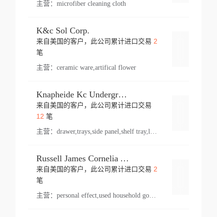
主营：
microfiber cleaning cloth
K&c Sol Corp.
2
来自美国的客户，此公司累计进口交易
登录
笔
主营：
ceramic ware,artifical flower
Knapheide Kc Underground
来自美国的客户，此公司累计进口交易
登录
12
笔
主营：
drawer,trays,side panel,shelf tray,lock drawer,panel,for vehicle,telescopic slide,drawer shelf,equipment,shelf,automotive part
Russell James Cornelia Arlington Va
2
来自美国的客户，此公司累计进口交易
登录
笔
主营：
personal effect,used household goods