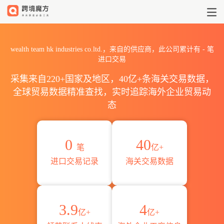
2026wealth team hk indus
wealth team hk industries co.ltd.，来自的供应商，此公司累计有
-
笔
进口交易
采集来自220+国家及地区，40亿+条海关交易数据，
全球贸易数据精准查找，实时追踪海外企业贸易动
态
0
40
笔
亿+
进口交易记录
海关交易数据
3.9
4
亿+
亿+