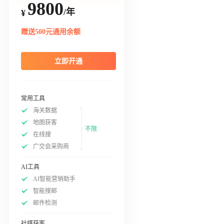
9800
/年
¥
赠送500元通用余额
立即开通
常用工具
海关数据
地图获客
不限
在线搜
广交会采购商
AI工具
AI智能营销助手
智能搜邮
邮件检测
社媒获客