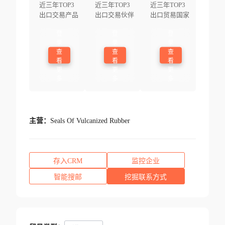
近三年TOP3
近三年TOP3
近三年TOP3
出口交易产品
出口交易伙伴
出口贸易国家
登
登
登
录
录
录
查
查
查
看
看
看
更
更
更
多
多
多
主营：
Seals Of Vulcanized Rubber
存入CRM
监控企业
智能搜邮
挖掘联系方式