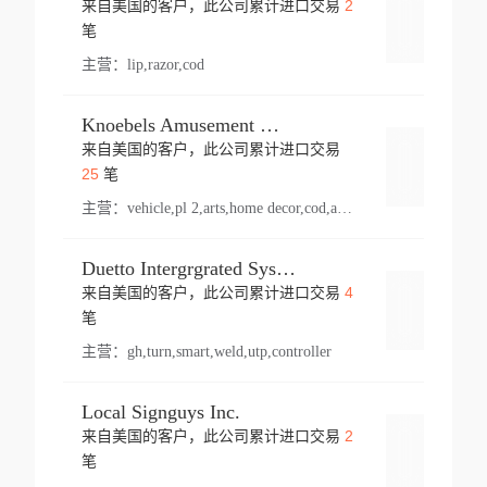
2
来自美国的客户，此公司累计进口交易
登录
笔
主营：
lip,razor,cod
Knoebels Amusement Resort
来自美国的客户，此公司累计进口交易
登录
25
笔
主营：
vehicle,pl 2,arts,home decor,cod,amusement ride,sea
Duetto Intergrgrated Systems Inc.
4
来自美国的客户，此公司累计进口交易
登录
笔
主营：
gh,turn,smart,weld,utp,controller
Local Signguys Inc.
2
来自美国的客户，此公司累计进口交易
登录
笔