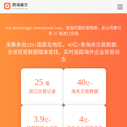
2026wat thaisirirajgir in
wat thaisirirajgir international trust，来自印度的采购商，此公司累计
有
25
笔进口交易
采集来自220+国家及地区，40亿+条海关交易数据，
全球贸易数据精准查找，实时追踪海外企业贸易动
态
25
40
笔
亿+
进口交易记录
海关交易数据
3.9
4
亿+
亿+