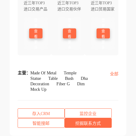
近三年TOP3
近三年TOP3
近三年TOP3
进口交易产品
进口交易伙伴
进口贸易国家
登
登
登
录
录
录
查
查
查
看
看
看
更
更
更
多
多
多
主营：
Made Of Metal
Temple
全部
Statue
Table
Bush
Dha
Decoration
Fiber G
Dim
Mock Up
存入CRM
监控企业
智能搜邮
挖掘联系方式