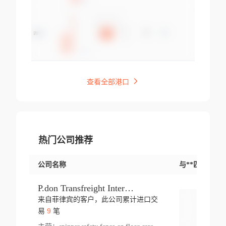
查看全部港口
热门公司推荐
公司名称
与**匹配交易
P.don Transfreight International
来自菲律宾的客户，此公司累计进口交
登录
9
易
笔