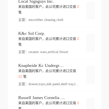
Local Signguys Inc.
2
来自美国的客户，此公司累计进口交易
登录
笔
主营：
microfiber cleaning cloth
K&c Sol Corp.
2
来自美国的客户，此公司累计进口交易
登录
笔
主营：
ceramic ware,artifical flower
Knapheide Kc Underground
来自美国的客户，此公司累计进口交易
登录
12
笔
主营：
drawer,trays,side panel,shelf tray,lock drawer,panel,for vehicle,telescopic slide,drawer shelf,equipment,shelf,automotive part
Russell James Cornelia Arlington Va
2
来自美国的客户，此公司累计进口交易
登录
笔