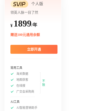
个人版
领英人脉一目了然
1899
/年
¥
赠送100元通用余额
立即开通
常用工具
海关数据
地图获客
不
限
在线搜
广交会采购商
AI工具
AI智能营销助手