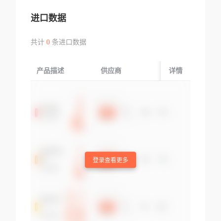
进口数据
共计
0
条进口数据
产品描述
供应商
起运国/地区
详情
登录查看更多