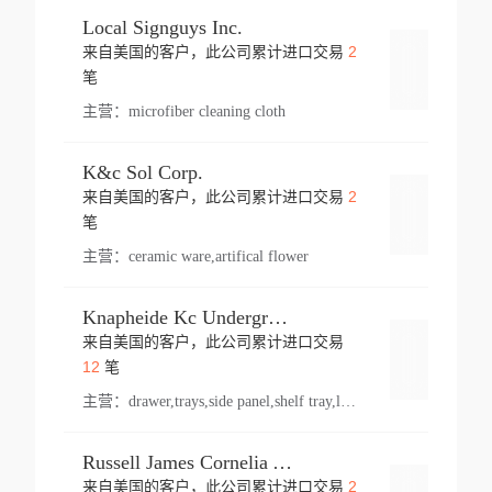
Local Signguys Inc.
2
来自美国的客户，此公司累计进口交易
登录
笔
主营：
microfiber cleaning cloth
K&c Sol Corp.
2
来自美国的客户，此公司累计进口交易
登录
笔
主营：
ceramic ware,artifical flower
Knapheide Kc Underground
来自美国的客户，此公司累计进口交易
登录
12
笔
主营：
drawer,trays,side panel,shelf tray,lock drawer,panel,for vehicle,telescopic slide,drawer shelf,equipment,shelf,automotive part
Russell James Cornelia Arlington Va
2
来自美国的客户，此公司累计进口交易