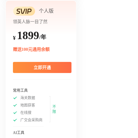
个人版
领英人脉一目了然
1899
/年
¥
赠送100元通用余额
立即开通
常用工具
海关数据
地图获客
不
限
在线搜
广交会采购商
AI工具