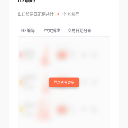
HS编码
出口贸易匹配到共计
10+
个HS编码
HS编码
中文描述
交易日期分布
TOP
登录查看更多