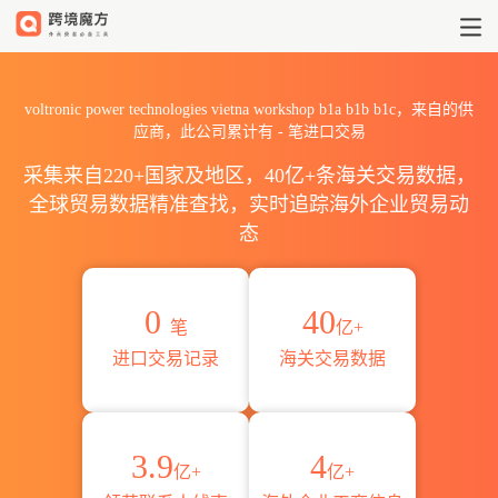
2026voltronic power techno
voltronic power technologies vietna workshop b1a b1b b1c，来自的供
应商，此公司累计有
-
笔进口交易
采集来自220+国家及地区，40亿+条海关交易数据，
全球贸易数据精准查找，实时追踪海外企业贸易动
态
0
40
笔
亿+
进口交易记录
海关交易数据
3.9
4
亿+
亿+