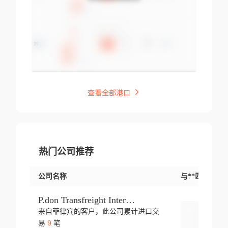
查看全部港口
热门公司推荐
公司名称
与**匹配交易
P.don Transfreight International
来自菲律宾的客户，此公司累计进口交
登录
9
易
笔