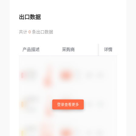
出口数据
共计
0
条出口数据
产品描述
采购商
起运国/地区
详情
登录查看更多