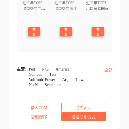
近三年TOP3
近三年TOP3
近三年TOP3
出口交易产品
出口交易伙伴
出口贸易国家
登
登
登
录
录
录
查
查
查
看
看
看
更
更
更
多
多
多
主营：
Ped
Nhu
America
全部
Compan
Tria
Voltronic Power
Arg
Taiwa
No N
Schneider
存入CRM
监控企业
智能搜邮
挖掘联系方式