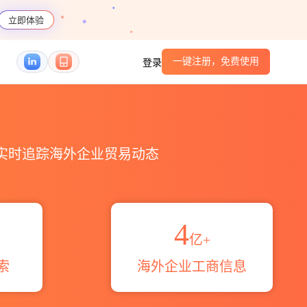
立即体验
一键注册，免费使用
登录
HS编码港口_跨境魔方
，实时追踪海外企业贸易动态
4
亿+
索
海外企业工商信息