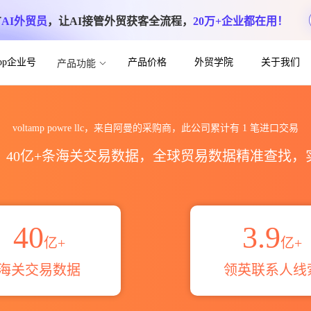
方
AI外贸员
，让AI接管外贸获客全流程，
20万+企业都在用！
App企业号
产品价格
外贸学院
关于我们
产品功能
海关进出口数据统计_贸易概览_贸易区域伙伴_
voltamp powre llc，来自阿曼的采购商，此公司累计有
1
笔进口交易
区，40亿+条海关交易数据，全球贸易数据精准查找
40
3.9
亿+
亿+
海关交易数据
领英联系人线