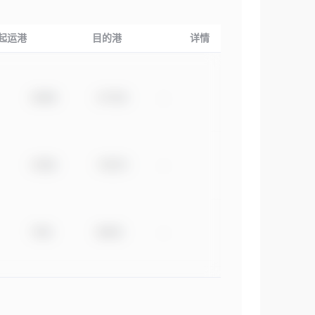
起运港
目的港
详情