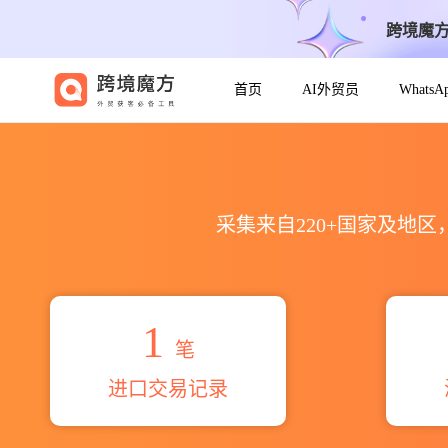
跨境魔
首页
AI外贸员
Whats
2026voltamp powre llc
采集来自220+国家及地
1
笔
进口交易记录