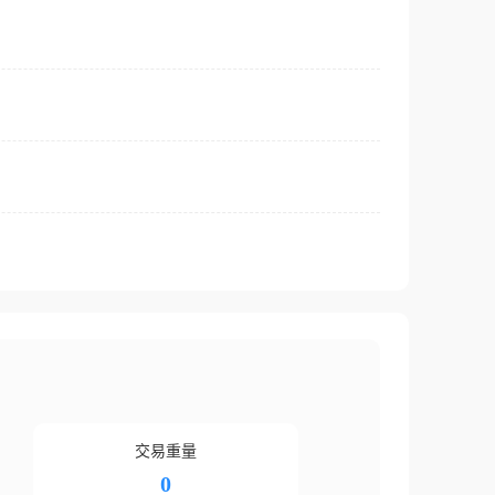
交易重量
0