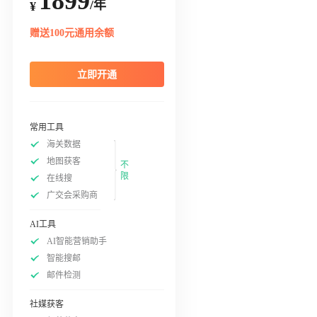
1899
/年
¥
赠送100元通用余额
立即开通
常用工具
海关数据
地图获客
不
限
在线搜
广交会采购商
AI工具
AI智能营销助手
智能搜邮
邮件检测
社媒获客