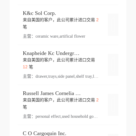
K&c Sol Corp.
2
来自美国的客户，此公司累计进口交易
登录
笔
主营：
ceramic ware,artifical flower
Knapheide Kc Underground
来自美国的客户，此公司累计进口交易
登录
12
笔
主营：
drawer,trays,side panel,shelf tray,lock drawer,panel,for vehicle,telescopic slide,drawer shelf,equipment,shelf,automotive part
Russell James Cornelia Arlington Va
2
来自美国的客户，此公司累计进口交易
登录
笔
主营：
personal effect,used household goods
C O Cargoquin Inc.