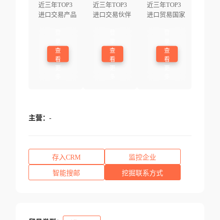
近三年TOP3
近三年TOP3
近三年TOP3
进口交易产品
进口交易伙伴
进口贸易国家
登
登
登
录
录
录
查
查
查
看
看
看
更
更
更
多
多
多
主营：
-
存入CRM
监控企业
智能搜邮
挖掘联系方式