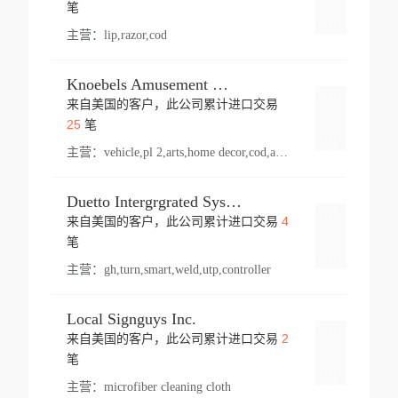
登录
笔
主营：
lip,razor,cod
Knoebels Amusement Resort
来自美国的客户，此公司累计进口交易
登录
25
笔
主营：
vehicle,pl 2,arts,home decor,cod,amusement ride,sea
Duetto Intergrgrated Systems Inc.
4
来自美国的客户，此公司累计进口交易
登录
笔
主营：
gh,turn,smart,weld,utp,controller
Local Signguys Inc.
2
来自美国的客户，此公司累计进口交易
登录
笔
主营：
microfiber cleaning cloth