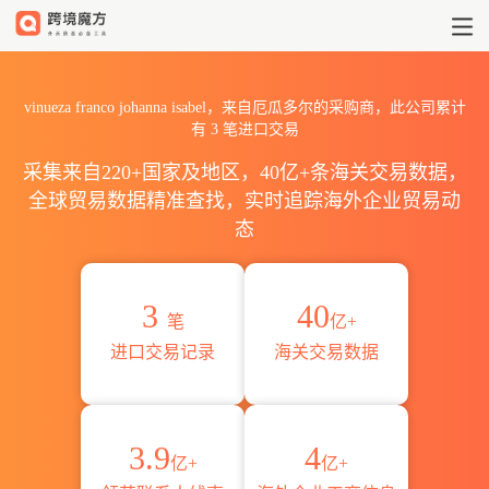
2026vinueza franco joha
vinueza franco johanna isabel，来自厄瓜多尔的采购商，此公司累计
有
3
笔进口交易
采集来自220+国家及地区，40亿+条海关交易数据，
全球贸易数据精准查找，实时追踪海外企业贸易动
态
3
40
笔
亿+
进口交易记录
海关交易数据
3.9
4
亿+
亿+